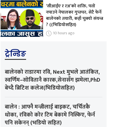
‘सीआईए र रअ’को शक्ति, पत्तो
नपाउने नेपालका गुप्तचर, सेटै फेर्ने
बालेनको तयारी, कहाँ चुक्यो संयन्त्र
? ((भिडियोसहित)
10 hours ago
ट्रेन्डिङ
बालेनको राडारमा रवि, Next मुभले आतंकित,
स्वर्णिम–सोवितानै कारक,सेनासँग झमेला,PhD
बेच्दै ब्रिटिश कलेज(भिडियोसहित)
बालेन : आफ्नै मन्त्रीलाई बाइकट, चर्चितकै
धोका, रविको कोर टिम बेकामे निस्किए, फेर्न
पनि सकेनन् (भडियो सहित)