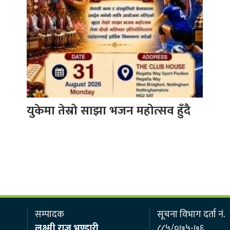
युकेमा तेस्रो साझा भजन महोत्सव हुँदै
सम्पादक
सूचना विभाग दर्ता नं.
लक्ष्मी राज भण्डारी
८८५/०७५-७६