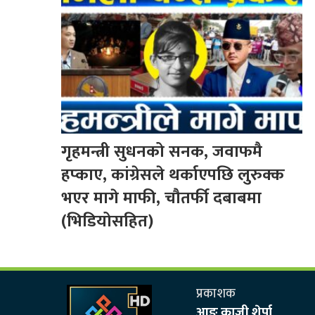
गृहमन्त्री सुधनको सनक, जवाफमै
हप्काए, कांग्रेसले थर्काएपछि लुरुक्क
भएर मागे माफी, चौतर्फी दबाबमा
(भिडियोसहित)
प्रकाशक
आङ काजी शेर्पा