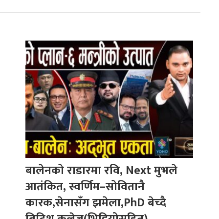
बालेनको राडारमा रवि, Next मुभले
आतंकित, स्वर्णिम–सोवितानै
कारक,सेनासँग झमेला,PhD बेच्दै
ब्रिटिश कलेज(भिडियोसहित)