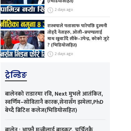
(भिडियोसहित)
2 days ago
रास्वपाले पत्तासाफ पारेपछि दुस्मनी
तोड्दै नेताहरु, ओली–प्रचण्डलाई
माथ खुवाउँदै सीके–उपेन्द्र, कोको जुटे
? (भिडियोसहित)
2 days ago
ट्रेन्डिङ
बालेनको राडारमा रवि, Next मुभले आतंकित,
स्वर्णिम–सोवितानै कारक,सेनासँग झमेला,PhD
बेच्दै ब्रिटिश कलेज(भिडियोसहित)
बालेन : आफ्नै मन्त्रीलाई बाइकट, चर्चितकै