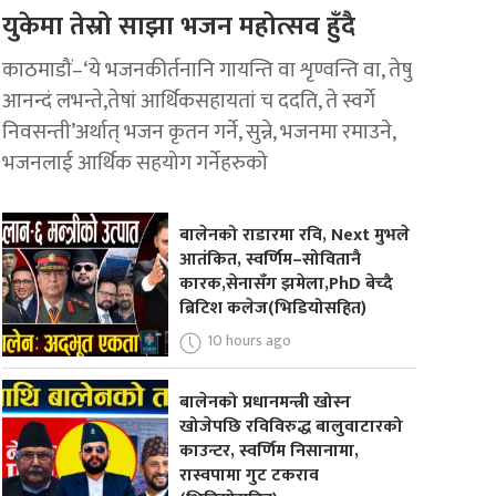
युकेमा तेस्रो साझा भजन महोत्सव हुँदै
काठमाडौं–‘ये भजनकीर्तनानि गायन्ति वा शृण्वन्ति वा, तेषु
आनन्दं लभन्ते,तेषां आर्थिकसहायतां च ददति, ते स्वर्गे
निवसन्ती’अर्थात् भजन कृतन गर्ने, सुन्ने, भजनमा रमाउने,
भजनलाई आर्थिक सहयोग गर्नेहरुको
बालेनको राडारमा रवि, Next मुभले
आतंकित, स्वर्णिम–सोवितानै
कारक,सेनासँग झमेला,PhD बेच्दै
ब्रिटिश कलेज(भिडियोसहित)
10 hours ago
बालेनको प्रधानमन्त्री खोस्न
खोजेपछि रविविरुद्ध बालुवाटारको
काउन्टर, स्वर्णिम निसानामा,
रास्वपामा गुट टकराव