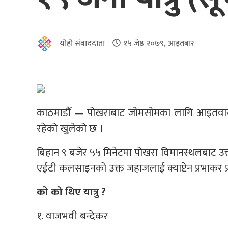
योहो संवाददाता
१५ जेष्ठ २०७९, आइतबार
काठमाडौँ — पोखराबाट जोमसोमका लागि आइतवार ब
रहेको खुलेको छ ।
बिहान ९ बजेर ५५ मिनेटमा पोखरा विमानस्थलबाट उक
एईटी कलसाइनको उक्त जहाजलाई क्याप्टेन प्रभाकर प्
को को थिए यात्रु ?
१. वाजभवी बन्देकर