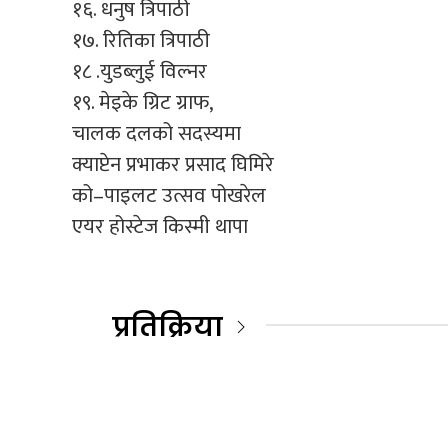
१६. धनुष त्रिपाठी
१७. रितिका त्रिपाठी
१८ .युडब्लुई विल्नर
१९. मेइके ग्रिट ग्राफ,
चालक दलको सदस्यमा
क्याप्टेन प्रभाकर प्रसाद घिमिरे
को–पाइलट उत्सव पोखरेल
एयर होस्टेज किस्मी थापा
प्रतिक्रिया