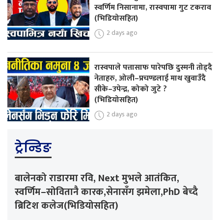
स्वर्णिम निसानामा, रास्वपामा गुट टकराव
(भिडियोसहित)
2 days ago
रास्वपाले पत्तासाफ पारेपछि दुस्मनी तोड्दै
नेताहरु, ओली–प्रचण्डलाई माथ खुवाउँदै
सीके–उपेन्द्र, कोको जुटे ?
(भिडियोसहित)
2 days ago
ट्रेन्डिङ
बालेनको राडारमा रवि, Next मुभले आतंकित,
स्वर्णिम–सोवितानै कारक,सेनासँग झमेला,PhD बेच्दै
ब्रिटिश कलेज(भिडियोसहित)