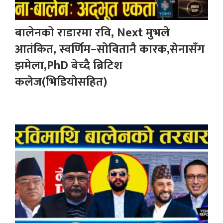
बालेनको राडारमा रवि, Next मुभले
आतंकित, स्वर्णिम–सोवितानै कारक,सेनासँग
झमेला,PhD बेच्दै ब्रिटिश
कलेज(भिडियोसहित)