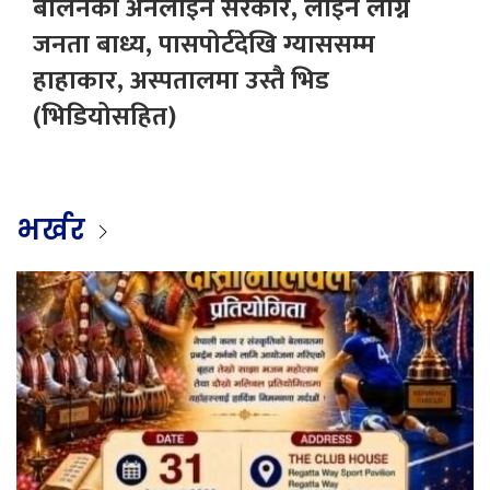
बालेनको अनलाइन सरकार, लाइन लाग्न
जनता बाध्य, पासपोर्टदेखि ग्याससम्म
हाहाकार, अस्पतालमा उस्तै भिड
(भिडियोसहित)
भर्खर