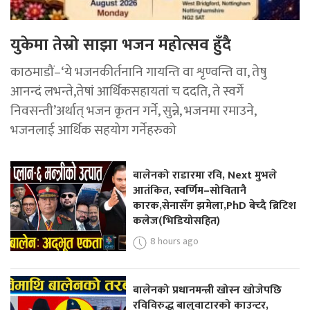
युकेमा तेस्रो साझा भजन महोत्सव हुँदै
काठमाडौं–‘ये भजनकीर्तनानि गायन्ति वा शृण्वन्ति वा, तेषु
आनन्दं लभन्ते,तेषां आर्थिकसहायतां च ददति, ते स्वर्गे
निवसन्ती’अर्थात् भजन कृतन गर्ने, सुन्ने, भजनमा रमाउने,
भजनलाई आर्थिक सहयोग गर्नेहरुको
बालेनको राडारमा रवि, Next मुभले
आतंकित, स्वर्णिम–सोवितानै
कारक,सेनासँग झमेला,PhD बेच्दै ब्रिटिश
कलेज(भिडियोसहित)
8 hours ago
बालेनको प्रधानमन्त्री खोस्न खोजेपछि
रविविरुद्ध बालुवाटारको काउन्टर,