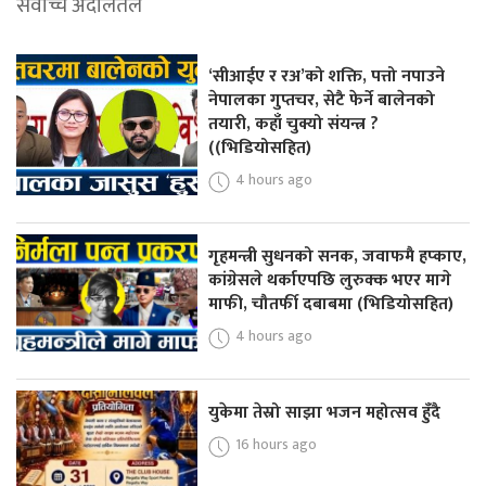
सर्वोच्च अदालतले
‘सीआईए र रअ’को शक्ति, पत्तो नपाउने
नेपालका गुप्तचर, सेटै फेर्ने बालेनको
तयारी, कहाँ चुक्यो संयन्त्र ?
((भिडियोसहित)
4 hours ago
गृहमन्त्री सुधनको सनक, जवाफमै हप्काए,
कांग्रेसले थर्काएपछि लुरुक्क भएर मागे
माफी, चौतर्फी दबाबमा (भिडियोसहित)
4 hours ago
युकेमा तेस्रो साझा भजन महोत्सव हुँदै
16 hours ago