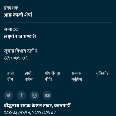
प्रकाशक
आङ काजी शेर्पा
सम्पादक
लक्ष्मी राज भण्डारी
सूचना विभाग दर्ता नं.
८८५/०७५-७६
हाम्रो
हाम्रो
गोपनीयता
सम्पर्क
यूनिकोड
टीम
बारेमा
नीति
गर्नुहोस्
बौद्धनाथ सडक केएल टावर, काठमाडौं
९८४-३३३५५५५, ९८०१२८०६४२