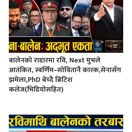
बालेनको राडारमा रवि, Next मुभले
आतंकित, स्वर्णिम–सोवितानै कारक,सेनासँग
झमेला,PhD बेच्दै ब्रिटिश
कलेज(भिडियोसहित)