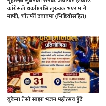
गृहमन्त्री सुधनको सनक, जवाफमै हप्काए,
कांग्रेसले थर्काएपछि लुरुक्क भएर मागे
माफी, चौतर्फी दबाबमा (भिडियोसहित)
युकेमा तेस्रो साझा भजन महोत्सव हुँदै