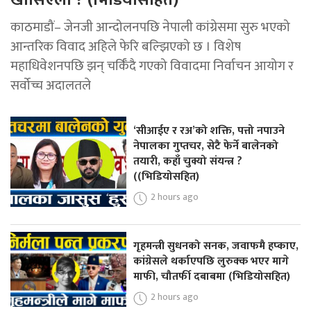
खोसिएला ? (भिडियोसहित)
काठमाडौं– जेनजी आन्दोलनपछि नेपाली कांग्रेसमा सुरु भएको
आन्तरिक विवाद अहिले फेरि बल्झिएको छ । विशेष
महाधिवेशनपछि झन् चर्किँदै गएको विवादमा निर्वाचन आयोग र
सर्वोच्च अदालतले
‘सीआईए र रअ’को शक्ति, पत्तो नपाउने
नेपालका गुप्तचर, सेटै फेर्ने बालेनको
तयारी, कहाँ चुक्यो संयन्त्र ?
((भिडियोसहित)
2 hours ago
गृहमन्त्री सुधनको सनक, जवाफमै हप्काए,
कांग्रेसले थर्काएपछि लुरुक्क भएर मागे
माफी, चौतर्फी दबाबमा (भिडियोसहित)
2 hours ago