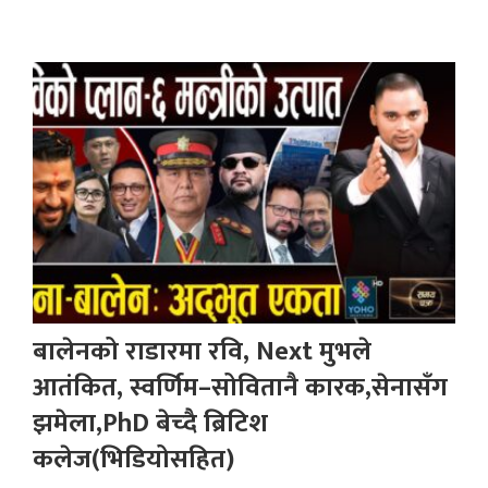
बालेनको राडारमा रवि, Next मुभले
आतंकित, स्वर्णिम–सोवितानै कारक,सेनासँग
झमेला,PhD बेच्दै ब्रिटिश
कलेज(भिडियोसहित)