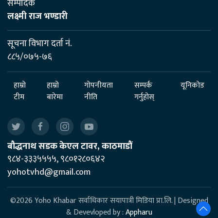
सम्पादक
लक्ष्मी राज भण्डारी
सूचना विभाग दर्ता नं.
८८५/०७५-७६
हाम्रो
हाम्रो
गोपनीयता
सम्पर्क
यूनिकोड
टीम
बारेमा
नीति
गर्नुहोस्
बौद्धनाथ सडक केएल टावर, काठमाडौं
९८४-३३३५५५५, ९८०१२८०६४२
yohotvhd@gmail.com
©2026 Yoho Khabar सर्वाधिकार सयापात्री मिडिया प्रा.लि. | Designed
& Devevloped by :
Appharu