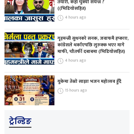
तयारी, कहाँ चुक्यो संयन्त्र ?
((भिडियोसहित)
4 hours ago
गृहमन्त्री सुधनको सनक, जवाफमै हप्काए,
कांग्रेसले थर्काएपछि लुरुक्क भएर मागे
माफी, चौतर्फी दबाबमा (भिडियोसहित)
4 hours ago
युकेमा तेस्रो साझा भजन महोत्सव हुँदै
15 hours ago
ट्रेन्डिङ