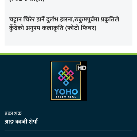
चट्टान चिरेर झर्ने दुर्लभ झरना,रुकुमपूर्वमा प्रकृतिले
कुँदेको अनुपम कलाकृति (फोटो फिचर)
प्रकाशक
आङ काजी शेर्पा