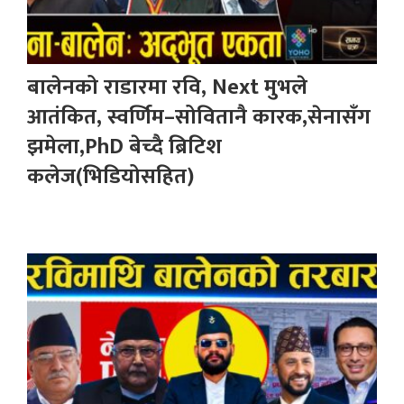
बालेनको राडारमा रवि, Next मुभले
आतंकित, स्वर्णिम–सोवितानै कारक,सेनासँग
झमेला,PhD बेच्दै ब्रिटिश
कलेज(भिडियोसहित)