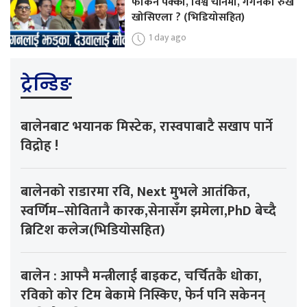
फर्किने पक्का, विश्व चीनमा, गगनको रुख
खोसिएला ? (भिडियोसहित)
1 day ago
ट्रेन्डिङ
बालेनबाट भयानक मिस्टेक, रास्वपाबाटै सखाप पार्ने
विद्रोह !
बालेनको राडारमा रवि, Next मुभले आतंकित,
स्वर्णिम–सोवितानै कारक,सेनासँग झमेला,PhD बेच्दै
ब्रिटिश कलेज(भिडियोसहित)
बालेन : आफ्नै मन्त्रीलाई बाइकट, चर्चितकै धोका,
रविको कोर टिम बेकामे निस्किए, फेर्न पनि सकेनन्