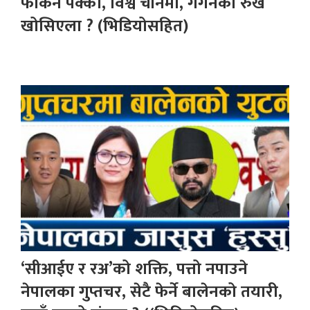
फर्किने पक्का, विश्व चीनमा, गगनको रुख
खोसिएला ? (भिडियोसहित)
‘सीआईए र रअ’को शक्ति, पत्तो नपाउने
नेपालका गुप्तचर, सेटै फेर्ने बालेनको तयारी,