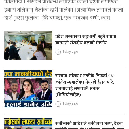
काठमाडौं । संसदले प्रतिबन्ध लगाएको कालो चश्मा लगाएका ।
झ्याप्प तलिवान् शैलीको दारी पालेका ।अत्याधिक तनावले कालो
दारी फुस्स फुलेका ।हेर्दै घमण्डी, एक नम्बरका दम्भी, काम
प्रदेश सरकारमा सहभागी नहुने राप्रपा
बागमती संसदीय दलको निर्णय
1 day ago
रास्वपा सांसद र मन्त्रीकै निष्कर्ष ः
कांग्रेस–एमालेका मेयरले हैरान पारे,
जनतालाई सम्झाउनै सकस
(भिडियोसहित)
1 day ago
सर्वोच्चको आदेशले कांग्रेसमा तरंग, देउवा