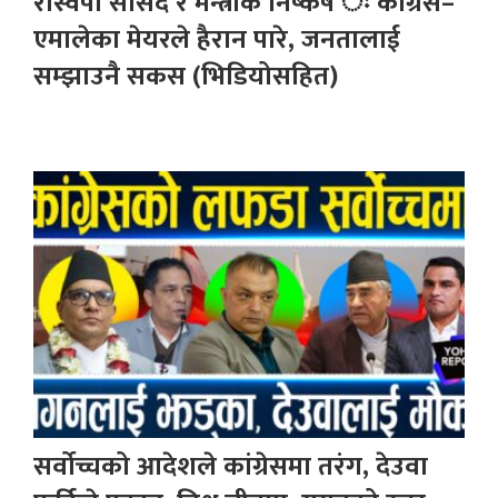
रास्वपा सांसद र मन्त्रीकै निष्कर्ष ः कांग्रेस–
एमालेका मेयरले हैरान पारे, जनतालाई
सम्झाउनै सकस (भिडियोसहित)
सर्वोच्चको आदेशले कांग्रेसमा तरंग, देउवा