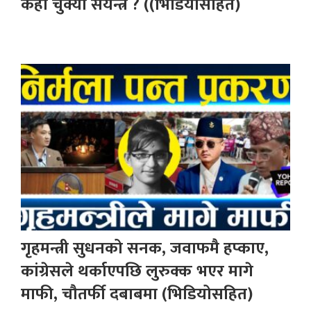
कहाँ चुक्यो संयन्त्र ? ((भिडियोसहित)
गृहमन्त्री सुधनको सनक, जवाफमै हप्काए,
कांग्रेसले थर्काएपछि लुरुक्क भएर मागे
माफी, चौतर्फी दबाबमा (भिडियोसहित)