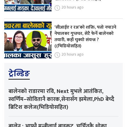
20 hours ago
‘सीआईए र रअ’को शक्ति, पत्तो नपाउने
नेपालका गुप्तचर, सेटै फेर्ने बालेनको
तयारी, कहाँ चुक्यो संयन्त्र ?
((भिडियोसहित)
20 hours ago
ट्रेन्डिङ
बालेनको राडारमा रवि, Next मुभले आतंकित,
स्वर्णिम–सोवितानै कारक,सेनासँग झमेला,PhD बेच्दै
ब्रिटिश कलेज(भिडियोसहित)
बालेन : आफ्नै मन्त्रीलाई बाइकट, चर्चितकै धोका,