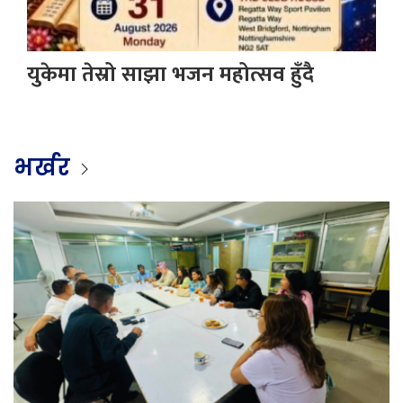
युकेमा तेस्रो साझा भजन महोत्सव हुँदै
भर्खर