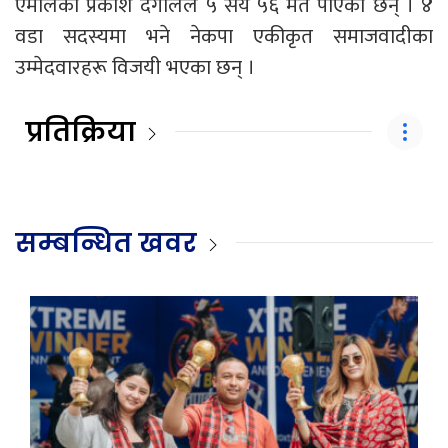
एमालेका प्रकाश दंगालले ५ सय ५६ मत पाएका छन् । ४
वडा सदस्यमा भने नेकपा एकीकृत समाजवादीका
उम्मेदवारहरू विजयी भएका छन् ।
प्रतिक्रिया
सम्बन्धित खवर