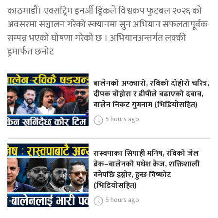
काठमाडौं। एक्सट्रिम इनर्जी ड्रिंकले विश्वकप फुटबल २०२६ को
अवसरमा सञ्चालन गरेको स्क्यानमा सुन अभियान सफलतापूर्वक
सम्पन्न भएको घोषणा गरेको छ । अभियानअन्तर्गत लक्की
ड्रमार्फत छनोट
बालेनको अप्ठ्यारो, रविको दोहोरो चरित्र,
दीपक बोहोरा र डीपीले बढाएको दबाब,
बालेन निकट गुमनाम (भिडियोसहित)
5 hours ago
रास्वपाका सिपाही मनिष, रविको जेल
ब्रेक–बालेनको मधेश क्रेज, शक्तिशाली
बनेपछि इग्नोर, हुन्छ विष्फोट
(भिडियोसहित)
5 hours ago