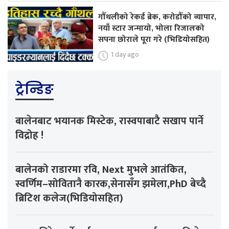
गौँथलीको रेकर्ड ब्रेक, करोडौँको व्यापार,
नयाँ स्टार जन्मायो, भोला रिजालको
सपना छोराले पूरा गरे (भिडियोसहित)
1 day ago
ट्रेन्डिङ
बालेनबाट भयानक मिस्टेक, रास्वपाबाटै सखाप पार्ने
विद्रोह !
बालेनको राडारमा रवि, Next मुभले आतंकित,
स्वर्णिम–सोवितानै कारक,सेनासँग झमेला,PhD बेच्दै
ब्रिटिश कलेज(भिडियोसहित)