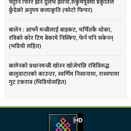
चट्टान चिरेर झर्ने दुर्लभ झरना,रुकुमपूर्वमा प्रकृतिले
कुँदेको अनुपम कलाकृति (फोटो फिचर)
बालेन : आफ्नै मन्त्रीलाई बाइकट, चर्चितकै धोका,
रविको कोर टिम बेकामे निस्किए, फेर्न पनि सकेनन्
(भडियो सहित)
बालेनको प्रधानमन्त्री खोस्न खोजेपछि रविविरुद्ध
बालुवाटारको काउन्टर, स्वर्णिम निसानामा, रास्वपामा
गुट टकराव (भिडियोसहित)