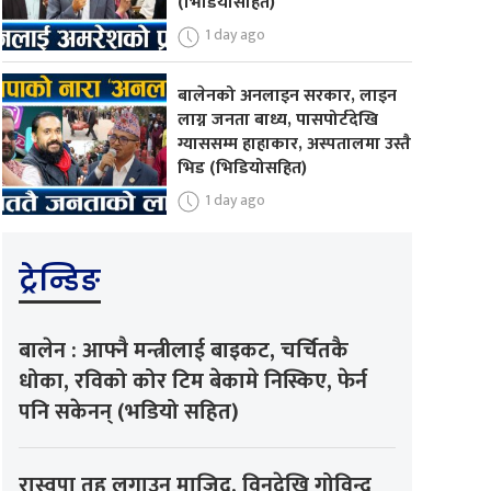
(भिडियोसहित)
1 day ago
बालेनको अनलाइन सरकार, लाइन
लाग्न जनता बाध्य, पासपोर्टदेखि
ग्याससम्म हाहाकार, अस्पतालमा उस्तै
भिड (भिडियोसहित)
1 day ago
ट्रेन्डिङ
बालेन : आफ्नै मन्त्रीलाई बाइकट, चर्चितकै
धोका, रविको कोर टिम बेकामे निस्किए, फेर्न
पनि सकेनन् (भडियो सहित)
रास्वपा तह लगाउन माजिद, विनुदेखि गोविन्द