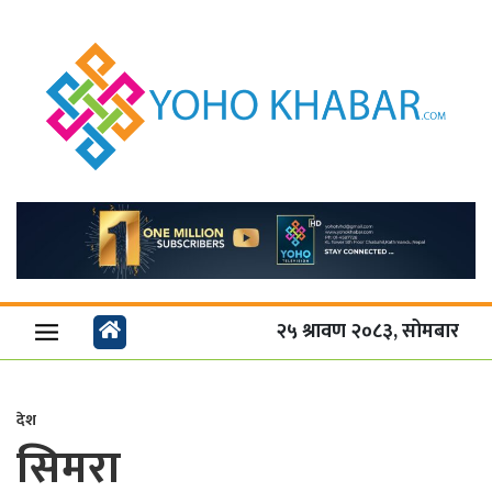
२५ श्रावण २०८३, सोमबार
देश
सिमरा