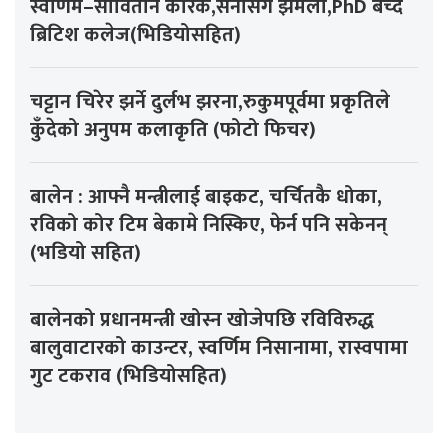
स्वर्णिम–सोवितानै कारक,सेनासँग झमेला,PhD बेच्दै
ब्रिटिश कलेज(भिडियोसहित)
चट्टान चिरेर झर्ने दुर्लभ झरना,रुकुमपूर्वमा प्रकृतिले
कुँदेको अनुपम कलाकृति (फोटो फिचर)
बालेन : आफ्नै मन्त्रीलाई बाइकट, चर्चितकै धोका,
रविको कोर टिम बेकामे निस्किए, फेर्न पनि सकेनन्
(भडियो सहित)
बालेनको प्रधानमन्त्री खोस्न खोजेपछि रविविरुद्ध
बालुवाटारको काउन्टर, स्वर्णिम निसानामा, रास्वपामा
गुट टकराव (भिडियोसहित)