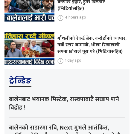
बनेपछि इग्नोर, हुन्छ विष्फोट
(भिडियोसहित)
4 hours ago
गौँथलीको रेकर्ड ब्रेक, करोडौँको व्यापार,
नयाँ स्टार जन्मायो, भोला रिजालको
सपना छोराले पूरा गरे (भिडियोसहित)
1 day ago
ट्रेन्डिङ
बालेनबाट भयानक मिस्टेक, रास्वपाबाटै सखाप पार्ने
विद्रोह !
बालेनको राडारमा रवि, Next मुभले आतंकित,