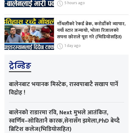
5 hours ago
गौँथलीको रेकर्ड ब्रेक, करोडौँको व्यापार,
नयाँ स्टार जन्मायो, भोला रिजालको
सपना छोराले पूरा गरे (भिडियोसहित)
1 day ago
ट्रेन्डिङ
बालेनबाट भयानक मिस्टेक, रास्वपाबाटै सखाप पार्ने
विद्रोह !
बालेनको राडारमा रवि, Next मुभले आतंकित,
स्वर्णिम–सोवितानै कारक,सेनासँग झमेला,PhD बेच्दै
ब्रिटिश कलेज(भिडियोसहित)