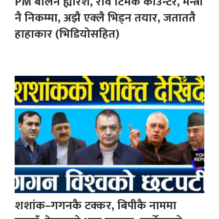
PM बालेन ह्यारेश, रवि टिमकै काउन्टर, मन्त्री
नै निकम्मा, अझै एक्लै भिड्न तयार, जताततै
हाहाकार (भिडियोसहित)
शशांक–गगनकै टक्कर, बिपीकै नाममा