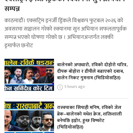
सम्पन्न
काठमाडौं। एक्सट्रिम इनर्जी ड्रिंकले विश्वकप फुटबल २०२६ को
अवसरमा सञ्चालन गरेको स्क्यानमा सुन अभियान सफलतापूर्वक
सम्पन्न भएको घोषणा गरेको छ । अभियानअन्तर्गत लक्की
ड्रमार्फत छनोट
बालेनको अप्ठ्यारो, रविको दोहोरो चरित्र,
दीपक बोहोरा र डीपीले बढाएको दबाब,
बालेन निकट गुमनाम (भिडियोसहित)
5 hours ago
रास्वपाका सिपाही मनिष, रविको जेल
ब्रेक–बालेनको मधेश क्रेज, शक्तिशाली
बनेपछि इग्नोर, हुन्छ विष्फोट
(भिडियोसहित)