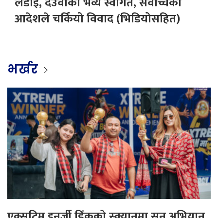
लडाइँ, देउवाको भव्य स्वागत, सर्वोच्चको
आदेशले चर्कियो विवाद (भिडियोसहित)
भर्खर
एक्सट्रिम इनर्जी ड्रिंकको स्क्यानमा सुन अभियान