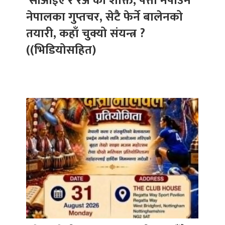
‘सीआईए र रअ’को शक्ति, पत्तो नपाउने
नेपालका गुप्तचर, सेटै फेर्ने बालेनको
तयारी, कहाँ चुक्यो संयन्त्र ?
((भिडियोसहित)