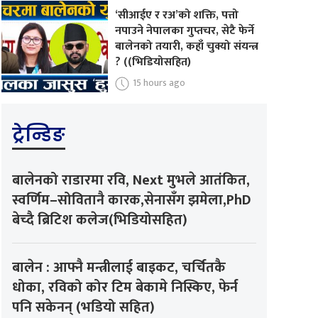
‘सीआईए र रअ’को शक्ति, पत्तो
नपाउने नेपालका गुप्तचर, सेटै फेर्ने
बालेनको तयारी, कहाँ चुक्यो संयन्त्र
? ((भिडियोसहित)
15 hours ago
ट्रेन्डिङ
बालेनको राडारमा रवि, Next मुभले आतंकित,
स्वर्णिम–सोवितानै कारक,सेनासँग झमेला,PhD
बेच्दै ब्रिटिश कलेज(भिडियोसहित)
बालेन : आफ्नै मन्त्रीलाई बाइकट, चर्चितकै
धोका, रविको कोर टिम बेकामे निस्किए, फेर्न
पनि सकेनन् (भडियो सहित)