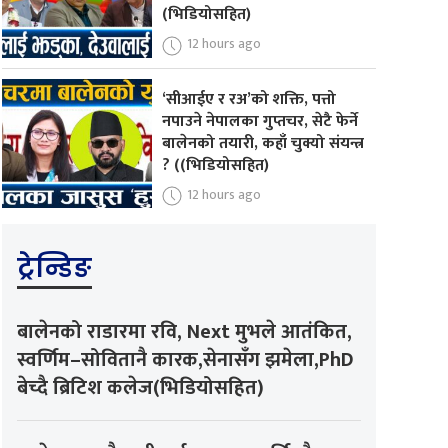
(भिडियोसहित)
12 hours ago
‘सीआईए र रअ’को शक्ति, पत्तो
नपाउने नेपालका गुप्तचर, सेटै फेर्ने
बालेनको तयारी, कहाँ चुक्यो संयन्त्र
? ((भिडियोसहित)
12 hours ago
ट्रेन्डिङ
बालेनको राडारमा रवि, Next मुभले आतंकित,
स्वर्णिम–सोवितानै कारक,सेनासँग झमेला,PhD
बेच्दै ब्रिटिश कलेज(भिडियोसहित)