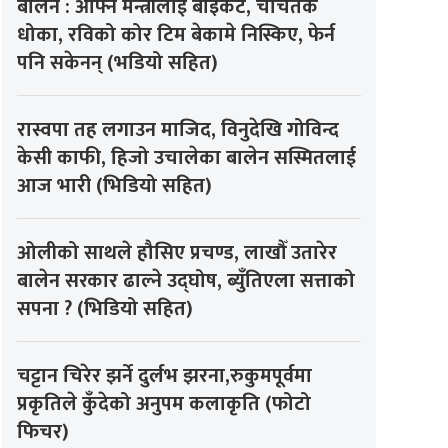
बालेन : आफ्नै मन्त्रीलाई बाइकट, चर्चितकै
धोका, रविको कोर टिम बेकामे निस्किए, फेर्न
पनि सकेनन् (भडियो सहित)
रास्वपा तह लगाउन माजिद, विनुदेखि गोविन्द
केसी काफी, हिजो उचालेका बालेन सस्मितलाई
आज भारी (भिडियो सहित)
ओलीको साथले हौसिए प्रचण्ड, लाखौँ उतारेर
बालेन सरकार ढाल्ने उद्घोष, ब्युँतिएला सत्ताको
सपना ? (भिडियो सहित)
चट्टान चिरेर झर्ने दुर्लभ झरना,रुकुमपूर्वमा
प्रकृतिले कुँदेको अनुपम कलाकृति (फोटो
फिचर)