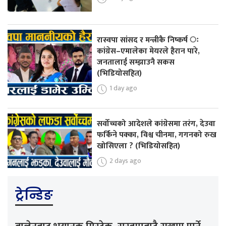
रास्वपा सांसद र मन्त्रीकै निष्कर्ष ः
कांग्रेस–एमालेका मेयरले हैरान पारे,
जनतालाई सम्झाउनै सकस
(भिडियोसहित)
1 day ago
सर्वोच्चको आदेशले कांग्रेसमा तरंग, देउवा
फर्किने पक्का, विश्व चीनमा, गगनको रुख
खोसिएला ? (भिडियोसहित)
2 days ago
ट्रेन्डिङ