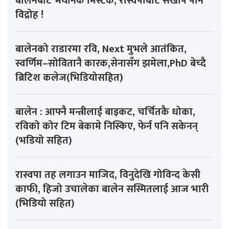
बालेनबाट भयानक मिस्टेक, रास्वपाबाटै सखाप पार्ने
विद्रोह !
बालेनको राडारमा रवि, Next मुभले आतंकित,
स्वर्णिम–सोवितानै कारक,सेनासँग झमेला,PhD बेच्दै
ब्रिटिश कलेज(भिडियोसहित)
बालेन : आफ्नै मन्त्रीलाई बाइकट, चर्चितकै धोका,
रविको कोर टिम बेकामे निस्किए, फेर्न पनि सकेनन्
(भडियो सहित)
रास्वपा तह लगाउन माजिद, विनुदेखि गोविन्द केसी
काफी, हिजो उचालेका बालेन सस्मितलाई आज भारी
(भिडियो सहित)