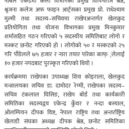
नोबेल एकेडेमी कला विभागका प्रमुख विपिनराज श्रेष्ठ,
श्रृजना कलेज अफ फाइन आर्ट्सका प्रमुख प्रो. राधेश्याम
मुल्मी तथा सदस्य–सचिवमा राखेपअन्तर्गत खेलकुद
प्रतियोगिता तथा योजना विभागका प्रमुख मिनकुमार
शर्मासहित गठन गरिएको ५ सदस्यीय समितिबाट लोगो र
मस्कट छनोट गरिएको हो । लोगोको ५० र मस्कटको २५
गरि पौडेलले ७५ हजार र नारा तयार पारेका काफ््लेलाई
१० हजार नगदबाट पुरस्कृत गरिएको थियो ।
कार्यक्रममा राखेपका उपाध्यक्ष शिव कोइराला, खेलकुद
मन्त्रालयका सचिव डा. दामोदर रेग्मी, राखेपका सदस्य–
सचिव टंकलाल घिसिङ, राखेप बोर्ड तथा कार्यकारी
समितिका सदस्यद्वय एकेन्द्र कुँवर र नन्दा बस्याल,
ओलम्पियन दीपक विष्ट, नेपाल राष्ट्रिय तथा अन्तर्राष्ट्रिय
खेलाडी संघका अध्यक्ष दीपक श्रेष्ठ, छनोट समितिका