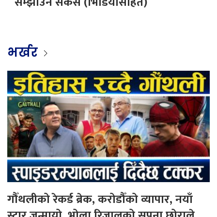
सम्झाउनै सकस (भिडियोसहित)
भर्खर
गौँथलीको रेकर्ड ब्रेक, करोडौँको व्यापार, नयाँ
स्टार जन्मायो, भोला रिजालको सपना छोराले