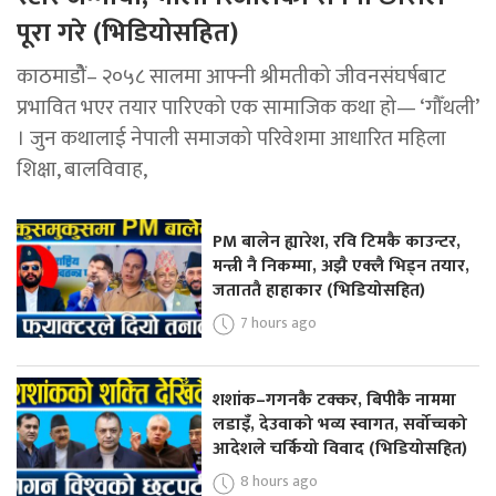
पूरा गरे (भिडियोसहित)
काठमाडोैं– २०५८ सालमा आफ्नी श्रीमतीको जीवनसंघर्षबाट
प्रभावित भएर तयार पारिएको एक सामाजिक कथा हो— ‘गौँथली’
। जुन कथालाई नेपाली समाजको परिवेशमा आधारित महिला
शिक्षा, बालविवाह,
PM बालेन ह्यारेश, रवि टिमकै काउन्टर,
मन्त्री नै निकम्मा, अझै एक्लै भिड्न तयार,
जताततै हाहाकार (भिडियोसहित)
7 hours ago
शशांक–गगनकै टक्कर, बिपीकै नाममा
लडाइँ, देउवाको भव्य स्वागत, सर्वोच्चको
आदेशले चर्कियो विवाद (भिडियोसहित)
8 hours ago