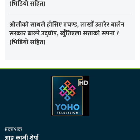
(भिडियो सहित)
ओलीको साथले हौसिए प्रचण्ड, लाखौँ उतारेर बालेन
सरकार ढाल्ने उद्घोष, ब्युँतिएला सत्ताको सपना ?
(भिडियो सहित)
प्रकाशक
आङ काजी शेर्पा