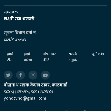
सम्पादक
लक्ष्मी राज भण्डारी
सूचना विभाग दर्ता नं.
८८५/०७५-७६
हाम्रो
हाम्रो
गोपनीयता
सम्पर्क
यूनिकोड
टीम
बारेमा
नीति
गर्नुहोस्
बौद्धनाथ सडक केएल टावर, काठमाडौं
९८४-३३३५५५५, ९८०१२८०६४२
yohotvhd@gmail.com