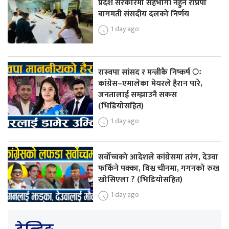
प्रदेश सरकारमा सहभागी नहुने राप्रपा
बागमती संसदीय दलको निर्णय
1 day ago
रास्वपा सांसद र मन्त्रीकै निष्कर्ष ः
कांग्रेस–एमालेका मेयरले हैरान पारे,
जनतालाई सम्झाउनै सकस
(भिडियोसहित)
1 day ago
सर्वोच्चको आदेशले कांग्रेसमा तरंग, देउवा
फर्किने पक्का, विश्व चीनमा, गगनको रुख
खोसिएला ? (भिडियोसहित)
1 day ago