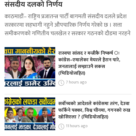
संसदीय दलको निर्णय
काठमाडौं– राष्ट्रिय प्रजातन्त्र पार्टी बागमती संसदीय दलले प्रदेश
सरकारमा सहभागी नहुने औपचारिक निर्णय गरेको छ । सत्ता
समीकरणको गणितीय चलखेल र सरकार गठनको दौडमा नरहने
रास्वपा सांसद र मन्त्रीकै निष्कर्ष ः
कांग्रेस–एमालेका मेयरले हैरान पारे,
जनतालाई सम्झाउनै सकस
(भिडियोसहित)
7 hours ago
सर्वोच्चको आदेशले कांग्रेसमा तरंग, देउवा
फर्किने पक्का, विश्व चीनमा, गगनको रुख
खोसिएला ? (भिडियोसहित)
11 hours ago