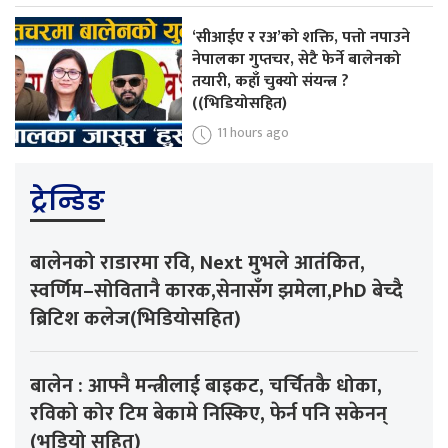
‘सीआईए र रअ’को शक्ति, पत्तो नपाउने
नेपालका गुप्तचर, सेटै फेर्ने बालेनको
तयारी, कहाँ चुक्यो संयन्त्र ?
((भिडियोसहित)
11 hours ago
ट्रेन्डिङ
बालेनको राडारमा रवि, Next मुभले आतंकित,
स्वर्णिम–सोवितानै कारक,सेनासँग झमेला,PhD बेच्दै
ब्रिटिश कलेज(भिडियोसहित)
बालेन : आफ्नै मन्त्रीलाई बाइकट, चर्चितकै धोका,
रविको कोर टिम बेकामे निस्किए, फेर्न पनि सकेनन्
(भडियो सहित)