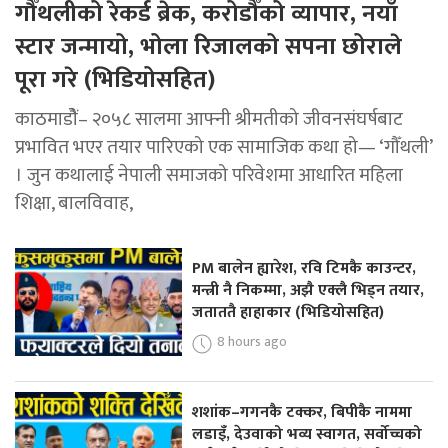
गौँथलीको रेकर्ड ब्रेक, करोडौँको व्यापार, नयाँ
स्टार जन्मायो, भोला रिजालको सपना छोराले
पूरा गरे (भिडियोसहित)
काठमाडोैं– २०५८ सालमा आफ्नी श्रीमतीको जीवनसंघर्षबाट
प्रभावित भएर तयार पारिएको एक सामाजिक कथा हो— ‘गौँथली’
। जुन कथालाई नेपाली समाजको परिवेशमा आधारित महिला
शिक्षा, बालविवाह,
PM बालेन ह्यारेश, रवि टिमकै काउन्टर,
मन्त्री नै निकम्मा, अझै एक्लै भिड्न तयार,
जताततै हाहाकार (भिडियोसहित)
8 hours ago
शशांक–गगनकै टक्कर, बिपीकै नाममा
लडाइँ, देउवाको भव्य स्वागत, सर्वोच्चको