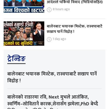
आदेशले चर्कियो विवाद (भिडियोसहित)
8 hours ago
बालेनबाट भयानक मिस्टेक, रास्वपाबाटै
सखाप पार्ने विद्रोह !
1 day ago
ट्रेन्डिङ
बालेनबाट भयानक मिस्टेक, रास्वपाबाटै सखाप पार्ने
विद्रोह !
बालेनको राडारमा रवि, Next मुभले आतंकित,
स्वर्णिम–सोवितानै कारक,सेनासँग झमेला,PhD बेच्दै