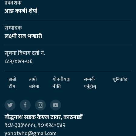
प्रकाशक
आङ काजी शेर्पा
सम्पादक
लक्ष्मी राज भण्डारी
सूचना विभाग दर्ता नं.
८८५/०७५-७६
हाम्रो
हाम्रो
गोपनीयता
सम्पर्क
यूनिकोड
टीम
बारेमा
नीति
गर्नुहोस्
बौद्धनाथ सडक केएल टावर, काठमाडौं
९८४-३३३५५५५, ९८०१२८०६४२
yohotvhd@gmail.com