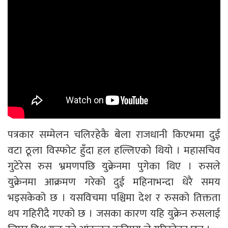
पत्रकार सम्मेलन चलिरहेकै बेला राजधानी किएभमा दुई
वटा ठूला विस्फोट हुँदा हल हल्लिएको थियो । महासचिव
गुटेरेस रुस भ्रमणपछि युक्रेनमा पुगेका थिए । रुसले
युक्रेनमा आक्रमण गरेको दुई महिनाभन्दा धेरै समय
भइसकेको छ । यसविचमा पश्चिमा देश र रुसको तिक्तता
थप गहिरीदै गएको छ । जसका कारण यहि युक्रेन रुसलाई