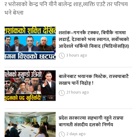
र भरोसाको केन्द्र पनि यीनै बालेन्द्र शाह,व्यक्ति एउटै तर परिचय
भने बेग्ला
शशांक–गगनकै टक्कर, बिपीकै नाममा
लडाइँ, देउवाको भव्य स्वागत, सर्वोच्चको
आदेशले चर्कियो विवाद (भिडियोसहित)
3 hours ago
बालेनबाट भयानक मिस्टेक, रास्वपाबाटै
सखाप पार्ने विद्रोह !
21 hours ago
प्रदेश सरकारमा सहभागी नहुने राप्रपा
बागमती संसदीय दलको निर्णय
2 days ago