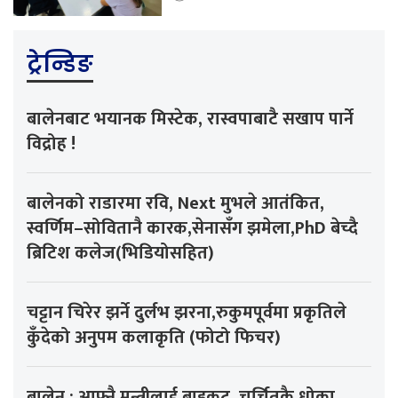
ट्रेन्डिङ
बालेनबाट भयानक मिस्टेक, रास्वपाबाटै सखाप पार्ने
विद्रोह !
बालेनको राडारमा रवि, Next मुभले आतंकित,
स्वर्णिम–सोवितानै कारक,सेनासँग झमेला,PhD बेच्दै
ब्रिटिश कलेज(भिडियोसहित)
चट्टान चिरेर झर्ने दुर्लभ झरना,रुकुमपूर्वमा प्रकृतिले
कुँदेको अनुपम कलाकृति (फोटो फिचर)
बालेन : आफ्नै मन्त्रीलाई बाइकट, चर्चितकै धोका,