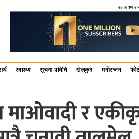
२१ श्रावण २
अर्थ
स्वास्थ्य
सूचना-प्रविधि
खेलकुद
मनोरन्जन
फोट
पा माओवादी र एकीक
्रै चुनावी तालमेल