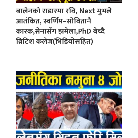
बालेनको राडारमा रवि, Next मुभले
आतंकित, स्वर्णिम–सोवितानै
कारक,सेनासँग झमेला,PhD बेच्दै
ब्रिटिश कलेज(भिडियोसहित)