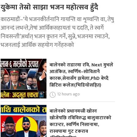
युकेमा तेस्रो साझा भजन महोत्सव हुँदै
काठमाडौं–‘ये भजनकीर्तनानि गायन्ति वा शृण्वन्ति वा, तेषु
आनन्दं लभन्ते,तेषां आर्थिकसहायतां च ददति, ते स्वर्गे
निवसन्ती’अर्थात् भजन कृतन गर्ने, सुन्ने, भजनमा रमाउने,
भजनलाई आर्थिक सहयोग गर्नेहरुको
बालेनको राडारमा रवि, Next मुभले
आतंकित, स्वर्णिम–सोवितानै
कारक,सेनासँग झमेला,PhD बेच्दै
ब्रिटिश कलेज(भिडियोसहित)
12 hours ago
बालेनको प्रधानमन्त्री खोस्न
खोजेपछि रविविरुद्ध बालुवाटारको
काउन्टर, स्वर्णिम निसानामा,
रास्वपामा गुट टकराव