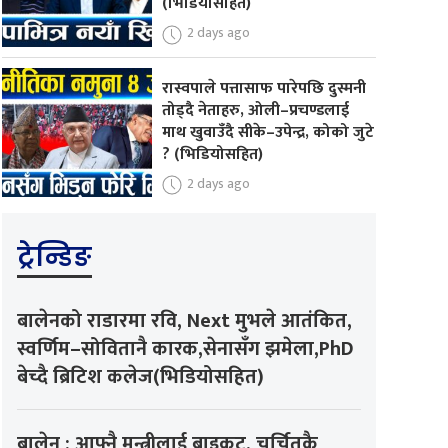
(भिडियोसहित)
2 days ago
रास्वपाले पत्तासाफ पारेपछि दुस्मनी
तोड्दै नेताहरु, ओली–प्रचण्डलाई
माथ खुवाउँदै सीके–उपेन्द्र, कोको जुटे
? (भिडियोसहित)
2 days ago
ट्रेन्डिङ
बालेनको राडारमा रवि, Next मुभले आतंकित,
स्वर्णिम–सोवितानै कारक,सेनासँग झमेला,PhD
बेच्दै ब्रिटिश कलेज(भिडियोसहित)
बालेन : आफ्नै मन्त्रीलाई बाइकट, चर्चितकै