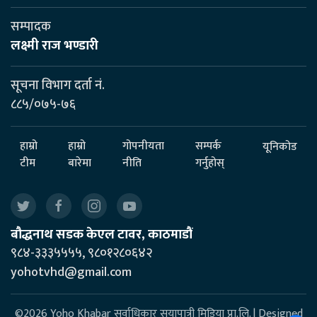
सम्पादक
लक्ष्मी राज भण्डारी
सूचना विभाग दर्ता नं.
८८५/०७५-७६
हाम्रो
हाम्रो
गोपनीयता
सम्पर्क
यूनिकोड
टीम
बारेमा
नीति
गर्नुहोस्
बौद्धनाथ सडक केएल टावर, काठमाडौं
९८४-३३३५५५५, ९८०१२८०६४२
yohotvhd@gmail.com
©2026 Yoho Khabar सर्वाधिकार सयापात्री मिडिया प्रा.लि. | Designed