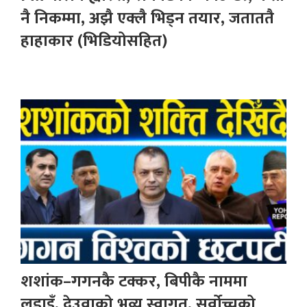
नै निकम्मा, अझै एक्लै भिड्न तयार, जताततै
हाहाकार (भिडियोसहित)
शशांक–गगनकै टक्कर, बिपीकै नाममा
लडाइँ, देउवाको भव्य स्वागत, सर्वोच्चको