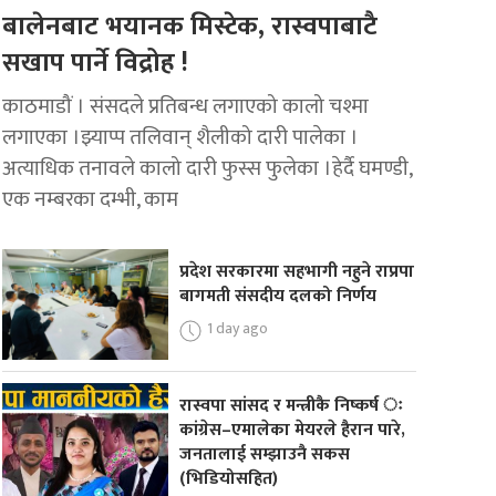
बालेनबाट भयानक मिस्टेक, रास्वपाबाटै
सखाप पार्ने विद्रोह !
काठमाडौं । संसदले प्रतिबन्ध लगाएको कालो चश्मा
लगाएका ।झ्याप्प तलिवान् शैलीको दारी पालेका ।
अत्याधिक तनावले कालो दारी फुस्स फुलेका ।हेर्दै घमण्डी,
एक नम्बरका दम्भी, काम
प्रदेश सरकारमा सहभागी नहुने राप्रपा
बागमती संसदीय दलको निर्णय
1 day ago
रास्वपा सांसद र मन्त्रीकै निष्कर्ष ः
कांग्रेस–एमालेका मेयरले हैरान पारे,
जनतालाई सम्झाउनै सकस
(भिडियोसहित)