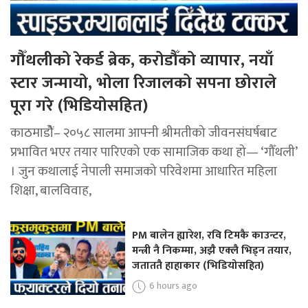
गौँथलीको रेकर्ड ब्रेक, करोडौँको व्यापार, नयाँ
स्टार जन्मायो, भोला रिजालको सपना छोराले
पूरा गरे (भिडियोसहित)
काठमाडोैं– २०५८ सालमा आफ्नी श्रीमतीको जीवनसंघर्षबाट
प्रभावित भएर तयार पारिएको एक सामाजिक कथा हो— ‘गौँथली’
। जुन कथालाई नेपाली समाजको परिवेशमा आधारित महिला
शिक्षा, बालविवाह,
PM बालेन ह्यारेश, रवि टिमकै काउन्टर,
मन्त्री नै निकम्मा, अझै एक्लै भिड्न तयार,
जताततै हाहाकार (भिडियोसहित)
6 hours ago