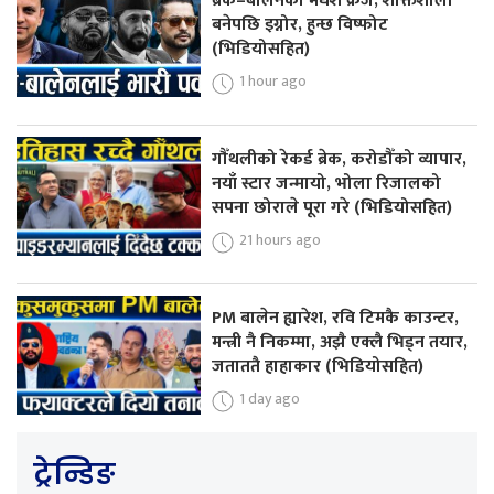
ब्रेक–बालेनको मधेश क्रेज, शक्तिशाली
बनेपछि इग्नोर, हुन्छ विष्फोट
(भिडियोसहित)
1 hour ago
गौँथलीको रेकर्ड ब्रेक, करोडौँको व्यापार,
नयाँ स्टार जन्मायो, भोला रिजालको
सपना छोराले पूरा गरे (भिडियोसहित)
21 hours ago
PM बालेन ह्यारेश, रवि टिमकै काउन्टर,
मन्त्री नै निकम्मा, अझै एक्लै भिड्न तयार,
जताततै हाहाकार (भिडियोसहित)
1 day ago
ट्रेन्डिङ