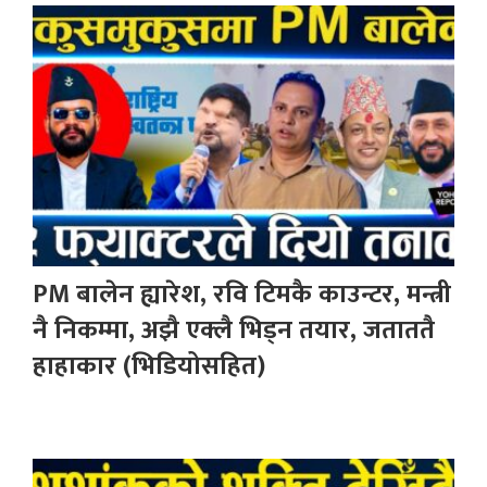
PM बालेन ह्यारेश, रवि टिमकै काउन्टर, मन्त्री
नै निकम्मा, अझै एक्लै भिड्न तयार, जताततै
हाहाकार (भिडियोसहित)