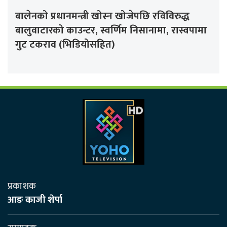
बालेनको प्रधानमन्त्री खोस्न खोजेपछि रविविरुद्ध
बालुवाटारको काउन्टर, स्वर्णिम निसानामा, रास्वपामा
गुट टकराव (भिडियोसहित)
प्रकाशक
आङ काजी शेर्पा