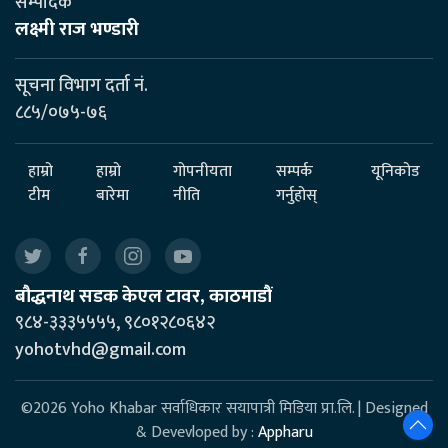
सम्पादक
लक्ष्मी राज भण्डारी
सूचना विभाग दर्ता नं.
८८५/०७५-७६
हाम्रो
हाम्रो
गोपनीयता
सम्पर्क
यूनिकोड
टीम
बारेमा
नीति
गर्नुहोस्
बौद्धनाथ सडक केएल टावर, काठमाडौं
९८४-३३३५५५५, ९८०१२८०६४२
yohotvhd@gmail.com
©2026 Yoho Khabar सर्वाधिकार सयापात्री मिडिया प्रा.लि. | Designed
& Devevloped by :
Appharu