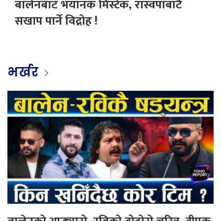
बालेनबाट भयानक मिस्टेक, रास्वपाबाटै
सखाप पार्ने विद्रोह !
भर्खर