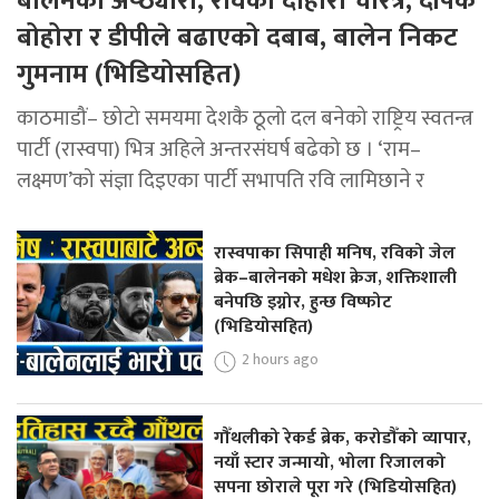
बालेनको अप्ठ्यारो, रविको दोहोरो चरित्र, दीपक
बोहोरा र डीपीले बढाएको दबाब, बालेन निकट
गुमनाम (भिडियोसहित)
काठमाडौं– छोटो समयमा देशकै ठूलो दल बनेको राष्ट्रिय स्वतन्त्र
पार्टी (रास्वपा) भित्र अहिले अन्तरसंघर्ष बढेको छ । ‘राम–
लक्ष्मण’को संज्ञा दिइएका पार्टी सभापति रवि लामिछाने र
रास्वपाका सिपाही मनिष, रविको जेल
ब्रेक–बालेनको मधेश क्रेज, शक्तिशाली
बनेपछि इग्नोर, हुन्छ विष्फोट
(भिडियोसहित)
2 hours ago
गौँथलीको रेकर्ड ब्रेक, करोडौँको व्यापार,
नयाँ स्टार जन्मायो, भोला रिजालको
सपना छोराले पूरा गरे (भिडियोसहित)