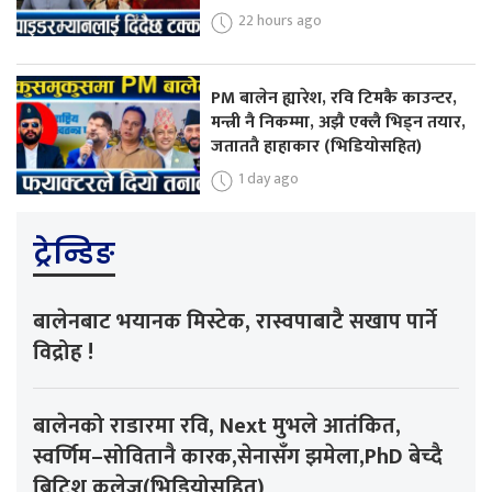
22 hours ago
PM बालेन ह्यारेश, रवि टिमकै काउन्टर,
मन्त्री नै निकम्मा, अझै एक्लै भिड्न तयार,
जताततै हाहाकार (भिडियोसहित)
1 day ago
ट्रेन्डिङ
बालेनबाट भयानक मिस्टेक, रास्वपाबाटै सखाप पार्ने
विद्रोह !
बालेनको राडारमा रवि, Next मुभले आतंकित,
स्वर्णिम–सोवितानै कारक,सेनासँग झमेला,PhD बेच्दै
ब्रिटिश कलेज(भिडियोसहित)