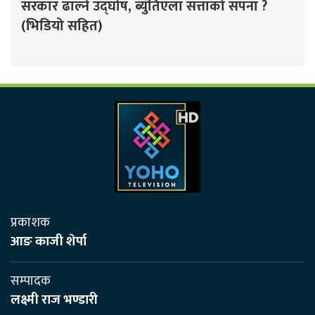
सरकार ढाल्ने उद्घोष, ब्युँतिएला सत्ताको सपना ?
(भिडियो सहित)
प्रकाशक
आङ काजी शेर्पा
सम्पादक
लक्ष्मी राज भण्डारी