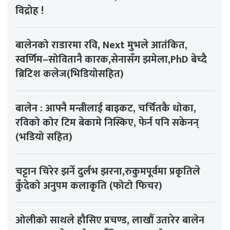
विद्रोह !
बालेनको राडारमा रवि, Next मुभले आतंकित,
स्वर्णिम–सोवितानै कारक,सेनासँग झमेला,PhD बेच्दै
ब्रिटिश कलेज(भिडियोसहित)
बालेन : आफ्नै मन्त्रीलाई बाइकट, चर्चितकै धोका,
रविको कोर टिम बेकामे निस्किए, फेर्न पनि सकेनन्
(भडियो सहित)
चट्टान चिरेर झर्ने दुर्लभ झरना,रुकुमपूर्वमा प्रकृतिले
कुँदेको अनुपम कलाकृति (फोटो फिचर)
ओलीको साथले हौसिए प्रचण्ड, लाखौँ उतारेर बालेन