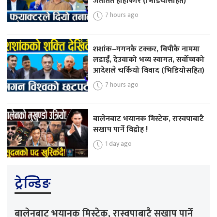
जताततै हाहाकार (भिडियोसहित)
7 hours ago
शशांक–गगनकै टक्कर, बिपीकै नाममा
लडाइँ, देउवाको भव्य स्वागत, सर्वोच्चको
आदेशले चर्कियो विवाद (भिडियोसहित)
7 hours ago
बालेनबाट भयानक मिस्टेक, रास्वपाबाटै
सखाप पार्ने विद्रोह !
1 day ago
ट्रेन्डिङ
बालेनबाट भयानक मिस्टेक, रास्वपाबाटै सखाप पार्ने