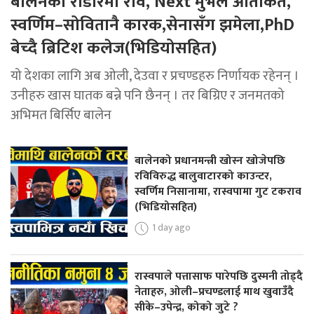
बालेनको राडारमा रवि, Next मुभले आतंकित,
स्वर्णिम–सोवितानै कारक,सेनासँग झमेला,PhD
बेच्दै ब्रिटिश कलेज(भिडियोसहित)
यो देशका लागि अब ओली, देउवा र प्रचण्डहरु निर्णायक रहेनन् ।
उनीहरु खास घातक बन्ने पनि छैनन् । तर बिग्रिए र जनमतको
अभिमत बिर्सिए बालेन
बालेनको प्रधानमन्त्री खोस्न खोजेपछि
रविविरुद्ध बालुवाटारको काउन्टर,
स्वर्णिम निसानामा, रास्वपामा गुट टकराव
(भिडियोसहित)
1 day ago
रास्वपाले पत्तासाफ पारेपछि दुस्मनी तोड्दै
नेताहरु, ओली–प्रचण्डलाई माथ खुवाउँदै
सीके–उपेन्द्र, कोको जुटे ?