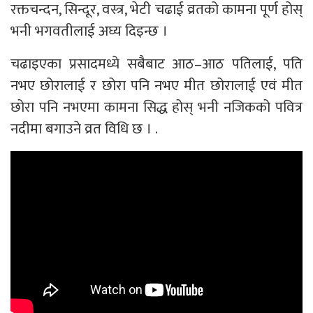
रक्तचन्दन, सिन्दूर, वस्त्र, भेटी चढाई व्रतको कामना पूर्ण होस्
भनी भगवतीलाई अघ्य दिइन्छ ।
चढाइएका प्रसादमध्ये सबैबाट आठ–आठ पतिलाई, पति
नभए छोरालाई र छोरा पनि नभए मीत छोरालाई एवं मीत
छोरा पनि नभएमा कामना सिद्ध होस् भनी नजिकको पवित्र
नदीमा बगाउने व्रत विधि छ । .