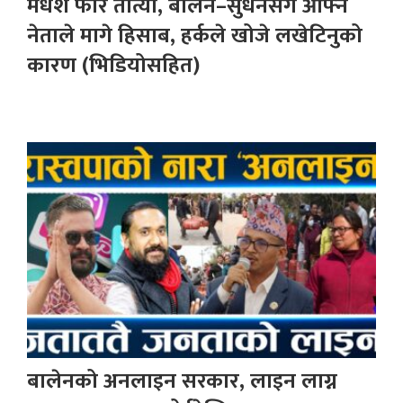
मधेश फेरि तात्यो, बालेन–सुधनसँग आफ्नै
नेताले मागे हिसाब, हर्कले खोजे लखेटिनुको
कारण (भिडियोसहित)
बालेनको अनलाइन सरकार, लाइन लाग्न