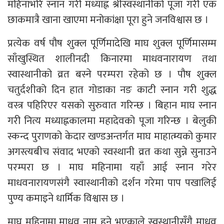
महिनाभरि स्नान गरी मध्याह्न श्रीस्वस्थानीको पूजा गरी एक
छाकमात्रै खाना खाएमा मनोकांक्षा पूरा हुने जनविश्वास छ ।
प्रत्येक वर्ष पौष शुक्ल पूर्णिमादेखि माघ शुक्ल पूर्णिमासम्म
साँखुस्थित शालीनदी किनारमा माधवनारायण तथा
स्वास्थानीको व्रत बस्ने परम्परा रहेको छ । पौष शुक्ल
चतुर्दशीको दिन हात गोडाका नङ काटी स्नान गरी शुद्ध
वस्त्र पहिरिएर यसको सुरुवात गरिन्छ । बिहान माघ स्नान
गरी नित्य मध्याह्नकालमा महादेवको पूजा गरिन्छ । बेलुकी
स्कन्द पुराणको केदार खण्डअन्तर्गत माघ माहात्म्यको कुमार
अगस्त्यबीच संवाद भएको स्वस्थानी व्रत कथा सुन्ने सुनाउने
परम्परा छ । माघ महिनामा यहाँ आई स्नान गरेर
माधवनारायणसंगै स्वास्थानीको दर्शन गरेमा पाप पखालिई
पुण्य कमाइने धार्मिक विश्वास छ ।
माघ महिनामा माधव नाम हुने भएकाले स्वस्थानीसँगै माधव