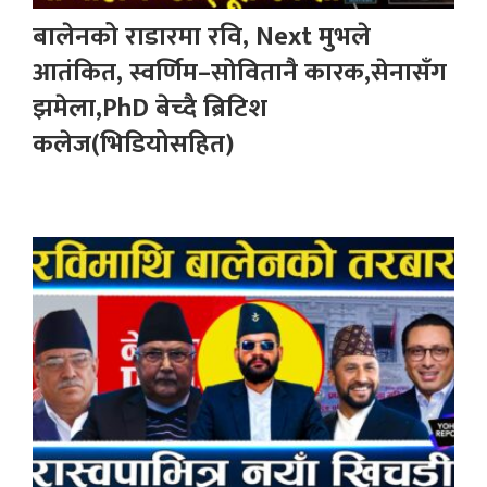
बालेनको राडारमा रवि, Next मुभले
आतंकित, स्वर्णिम–सोवितानै कारक,सेनासँग
झमेला,PhD बेच्दै ब्रिटिश
कलेज(भिडियोसहित)