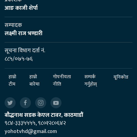
प्रकाशक
आङ काजी शेर्पा
सम्पादक
लक्ष्मी राज भण्डारी
सूचना विभाग दर्ता नं.
८८५/०७५-७६
हाम्रो
हाम्रो
गोपनीयता
सम्पर्क
यूनिकोड
टीम
बारेमा
नीति
गर्नुहोस्
बौद्धनाथ सडक केएल टावर, काठमाडौं
९८४-३३३५५५५, ९८०१२८०६४२
yohotvhd@gmail.com