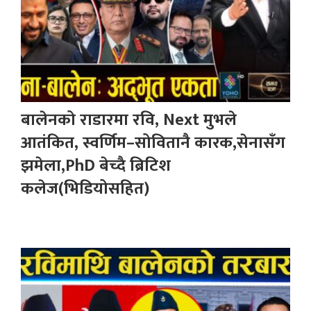
बालेनको राडारमा रवि, Next मुभले
आतंकित, स्वर्णिम–सोवितानै कारक,सेनासँग
झमेला,PhD बेच्दै ब्रिटिश
कलेज(भिडियोसहित)