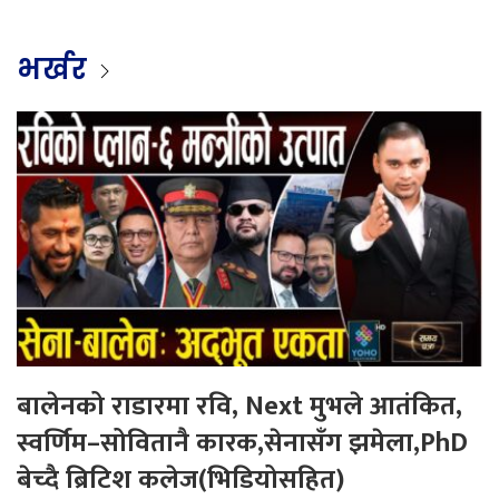
भर्खर
बालेनको राडारमा रवि, Next मुभले आतंकित,
स्वर्णिम–सोवितानै कारक,सेनासँग झमेला,PhD
बेच्दै ब्रिटिश कलेज(भिडियोसहित)