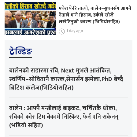
मधेश फेरि तात्यो, बालेन–सुधनसँग आफ्नै
नेताले मागे हिसाब, हर्कले खोजे
लखेटिनुको कारण (भिडियोसहित)
1 day ago
ट्रेन्डिङ
बालेनको राडारमा रवि, Next मुभले आतंकित,
स्वर्णिम–सोवितानै कारक,सेनासँग झमेला,PhD बेच्दै
ब्रिटिश कलेज(भिडियोसहित)
बालेन : आफ्नै मन्त्रीलाई बाइकट, चर्चितकै धोका,
रविको कोर टिम बेकामे निस्किए, फेर्न पनि सकेनन्
(भडियो सहित)