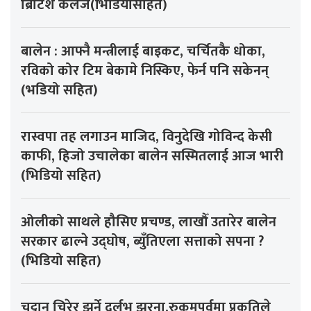
ब्रिटिश कलेज(भिडियोसहित)
बालेन : आफ्नै मन्त्रीलाई बाइकट, चर्चितकै धोका,
रविको कोर टिम बेकामे निस्किए, फेर्न पनि सकेनन्
(भडियो सहित)
रास्वपा तह लगाउन माजिद, विनुदेखि गोविन्द केसी
काफी, हिजो उचालेका बालेन सस्मितलाई आज भारी
(भिडियो सहित)
ओलीको साथले हौसिए प्रचण्ड, लाखौँ उतारेर बालेन
सरकार ढाल्ने उद्घोष, ब्युँतिएला सत्ताको सपना ?
(भिडियो सहित)
चट्टान चिरेर झर्ने दुर्लभ झरना,रुकुमपूर्वमा प्रकृतिले