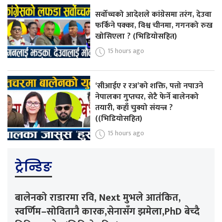
सर्वोच्चको आदेशले कांग्रेसमा तरंग, देउवा
फर्किने पक्का, विश्व चीनमा, गगनको रुख
खोसिएला ? (भिडियोसहित)
15 hours ago
‘सीआईए र रअ’को शक्ति, पत्तो नपाउने
नेपालका गुप्तचर, सेटै फेर्ने बालेनको
तयारी, कहाँ चुक्यो संयन्त्र ?
((भिडियोसहित)
15 hours ago
ट्रेन्डिङ
बालेनको राडारमा रवि, Next मुभले आतंकित,
स्वर्णिम–सोवितानै कारक,सेनासँग झमेला,PhD बेच्दै