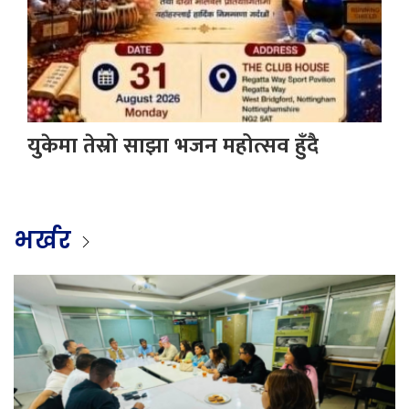
युकेमा तेस्रो साझा भजन महोत्सव हुँदै
भर्खर