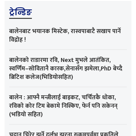
ट्रेन्डिङ
बालेनबाट भयानक मिस्टेक, रास्वपाबाटै सखाप पार्ने
विद्रोह !
बालेनको राडारमा रवि, Next मुभले आतंकित,
स्वर्णिम–सोवितानै कारक,सेनासँग झमेला,PhD बेच्दै
ब्रिटिश कलेज(भिडियोसहित)
बालेन : आफ्नै मन्त्रीलाई बाइकट, चर्चितकै धोका,
रविको कोर टिम बेकामे निस्किए, फेर्न पनि सकेनन्
(भडियो सहित)
चट्टान चिरेर झर्ने दुर्लभ झरना,रुकुमपूर्वमा प्रकृतिले