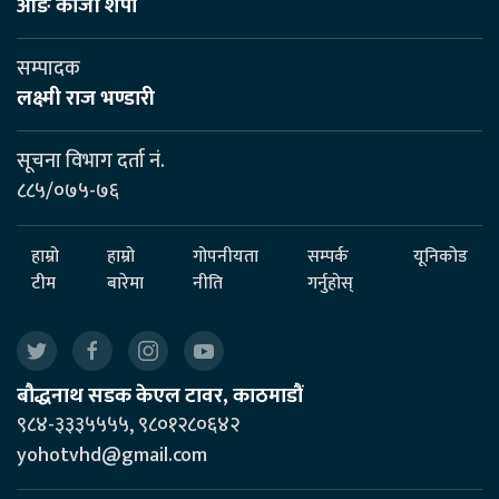
आङ काजी शेर्पा
सम्पादक
लक्ष्मी राज भण्डारी
सूचना विभाग दर्ता नं.
८८५/०७५-७६
हाम्रो
हाम्रो
गोपनीयता
सम्पर्क
यूनिकोड
टीम
बारेमा
नीति
गर्नुहोस्
बौद्धनाथ सडक केएल टावर, काठमाडौं
९८४-३३३५५५५, ९८०१२८०६४२
yohotvhd@gmail.com