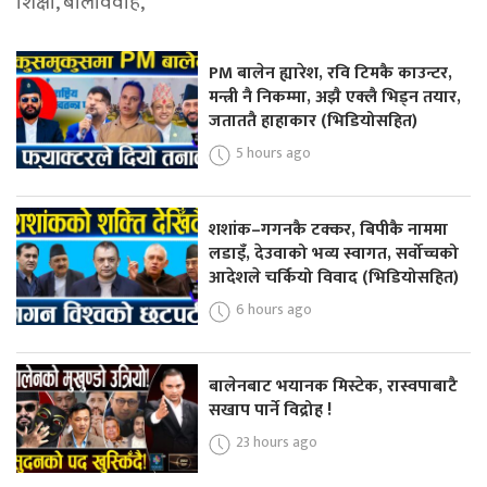
शिक्षा, बालविवाह,
PM बालेन ह्यारेश, रवि टिमकै काउन्टर,
मन्त्री नै निकम्मा, अझै एक्लै भिड्न तयार,
जताततै हाहाकार (भिडियोसहित)
5 hours ago
शशांक–गगनकै टक्कर, बिपीकै नाममा
लडाइँ, देउवाको भव्य स्वागत, सर्वोच्चको
आदेशले चर्कियो विवाद (भिडियोसहित)
6 hours ago
बालेनबाट भयानक मिस्टेक, रास्वपाबाटै
सखाप पार्ने विद्रोह !
23 hours ago