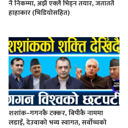
नै निकम्मा, अझै एक्लै भिड्न तयार, जताततै
हाहाकार (भिडियोसहित)
शशांक–गगनकै टक्कर, बिपीकै नाममा
लडाइँ, देउवाको भव्य स्वागत, सर्वोच्चको