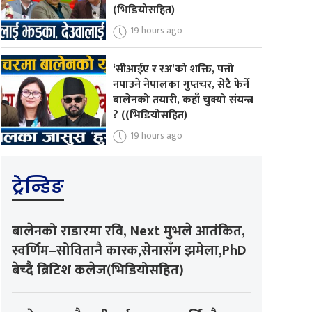
(भिडियोसहित)
19 hours ago
‘सीआईए र रअ’को शक्ति, पत्तो
नपाउने नेपालका गुप्तचर, सेटै फेर्ने
बालेनको तयारी, कहाँ चुक्यो संयन्त्र
? ((भिडियोसहित)
19 hours ago
ट्रेन्डिङ
बालेनको राडारमा रवि, Next मुभले आतंकित,
स्वर्णिम–सोवितानै कारक,सेनासँग झमेला,PhD
बेच्दै ब्रिटिश कलेज(भिडियोसहित)