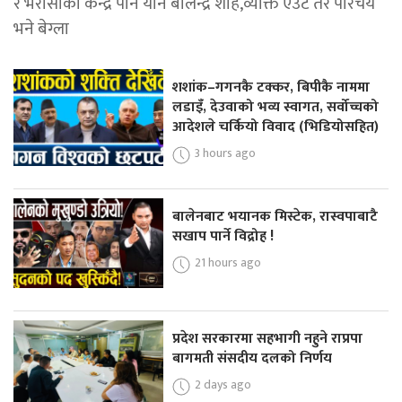
र भरोसाको केन्द्र पनि यीनै बालेन्द्र शाह,व्यक्ति एउटै तर परिचय
भने बेग्ला
शशांक–गगनकै टक्कर, बिपीकै नाममा
लडाइँ, देउवाको भव्य स्वागत, सर्वोच्चको
आदेशले चर्कियो विवाद (भिडियोसहित)
3 hours ago
बालेनबाट भयानक मिस्टेक, रास्वपाबाटै
सखाप पार्ने विद्रोह !
21 hours ago
प्रदेश सरकारमा सहभागी नहुने राप्रपा
बागमती संसदीय दलको निर्णय
2 days ago