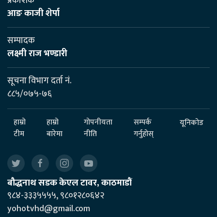
प्रकाशक
आङ काजी शेर्पा
सम्पादक
लक्ष्मी राज भण्डारी
सूचना विभाग दर्ता नं.
८८५/०७५-७६
हाम्रो
हाम्रो
गोपनीयता
सम्पर्क
यूनिकोड
टीम
बारेमा
नीति
गर्नुहोस्
बौद्धनाथ सडक केएल टावर, काठमाडौं
९८४-३३३५५५५, ९८०१२८०६४२
yohotvhd@gmail.com