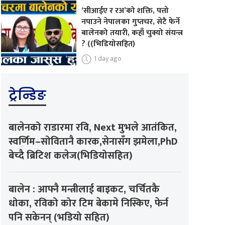
‘सीआईए र रअ’को शक्ति, पत्तो
नपाउने नेपालका गुप्तचर, सेटै फेर्ने
बालेनको तयारी, कहाँ चुक्यो संयन्त्र
? ((भिडियोसहित)
1 day ago
ट्रेन्डिङ
बालेनको राडारमा रवि, Next मुभले आतंकित,
स्वर्णिम–सोवितानै कारक,सेनासँग झमेला,PhD
बेच्दै ब्रिटिश कलेज(भिडियोसहित)
बालेन : आफ्नै मन्त्रीलाई बाइकट, चर्चितकै
धोका, रविको कोर टिम बेकामे निस्किए, फेर्न
पनि सकेनन् (भडियो सहित)