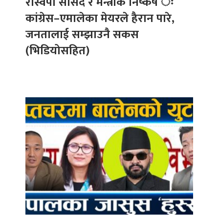
रास्वपा सांसद र मन्त्रीकै निष्कर्ष ः
कांग्रेस–एमालेका मेयरले हैरान पारे,
जनतालाई सम्झाउनै सकस
(भिडियोसहित)