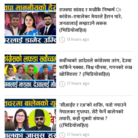
रास्वपा सांसद र मन्त्रीकै निष्कर्ष ः
कांग्रेस–एमालेका मेयरले हैरान पारे,
जनतालाई सम्झाउनै सकस
(भिडियोसहित)
13 hours ago
सर्वोच्चको आदेशले कांग्रेसमा तरंग, देउवा
फर्किने पक्का, विश्व चीनमा, गगनको रुख
खोसिएला ? (भिडियोसहित)
17 hours ago
‘सीआईए र रअ’को शक्ति, पत्तो नपाउने
नेपालका गुप्तचर, सेटै फेर्ने बालेनको
तयारी, कहाँ चुक्यो संयन्त्र ?
((भिडियोसहित)
17 hours ago