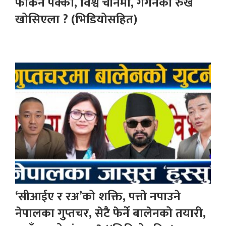
फर्किने पक्का, विश्व चीनमा, गगनको रुख
खोसिएला ? (भिडियोसहित)
‘सीआईए र रअ’को शक्ति, पत्तो नपाउने
नेपालका गुप्तचर, सेटै फेर्ने बालेनको तयारी,