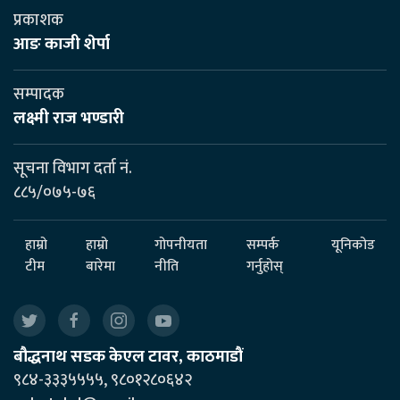
प्रकाशक
आङ काजी शेर्पा
सम्पादक
लक्ष्मी राज भण्डारी
सूचना विभाग दर्ता नं.
८८५/०७५-७६
हाम्रो
हाम्रो
गोपनीयता
सम्पर्क
यूनिकोड
टीम
बारेमा
नीति
गर्नुहोस्
बौद्धनाथ सडक केएल टावर, काठमाडौं
९८४-३३३५५५५, ९८०१२८०६४२