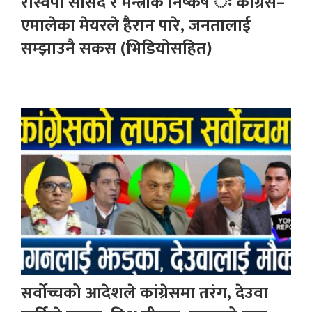
रास्वपा सांसद र मन्त्रीकै निष्कर्ष ः कांग्रेस–
एमालेका मेयरले हैरान पारे, जनतालाई
सम्झाउनै सकस (भिडियोसहित)
सर्वोच्चको आदेशले कांग्रेसमा तरंग, देउवा