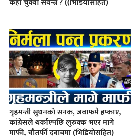
कहाँ चुक्यो संयन्त्र ? ((भिडियोसहित)
गृहमन्त्री सुधनको सनक, जवाफमै हप्काए,
कांग्रेसले थर्काएपछि लुरुक्क भएर मागे
माफी, चौतर्फी दबाबमा (भिडियोसहित)