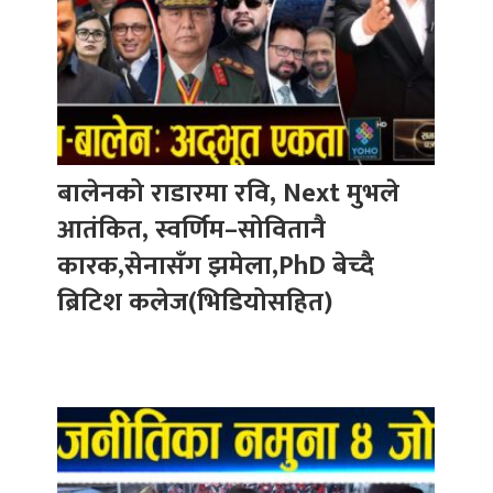
बालेनको राडारमा रवि, Next मुभले
आतंकित, स्वर्णिम–सोवितानै
कारक,सेनासँग झमेला,PhD बेच्दै
ब्रिटिश कलेज(भिडियोसहित)