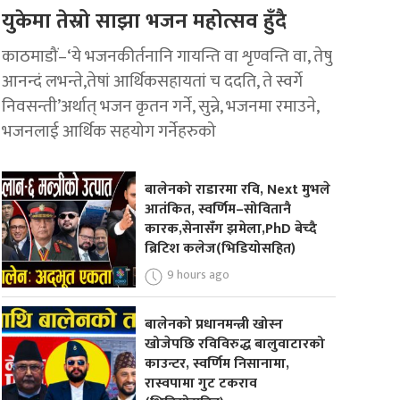
युकेमा तेस्रो साझा भजन महोत्सव हुँदै
काठमाडौं–‘ये भजनकीर्तनानि गायन्ति वा शृण्वन्ति वा, तेषु
आनन्दं लभन्ते,तेषां आर्थिकसहायतां च ददति, ते स्वर्गे
निवसन्ती’अर्थात् भजन कृतन गर्ने, सुन्ने, भजनमा रमाउने,
भजनलाई आर्थिक सहयोग गर्नेहरुको
बालेनको राडारमा रवि, Next मुभले
आतंकित, स्वर्णिम–सोवितानै
कारक,सेनासँग झमेला,PhD बेच्दै
ब्रिटिश कलेज(भिडियोसहित)
9 hours ago
बालेनको प्रधानमन्त्री खोस्न
खोजेपछि रविविरुद्ध बालुवाटारको
काउन्टर, स्वर्णिम निसानामा,
रास्वपामा गुट टकराव