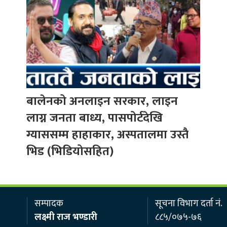
बालेनको अनलाइन सरकार, लाइन
लाग्न जनता बाध्य, पासपोर्टदेखि
ग्याससम्म हाहाकार, अस्पतालमा उस्तै
भिड (भिडियोसहित)
सम्पादक
सूचना विभाग दर्ता नं.
लक्ष्मी राज भण्डारी
८८५/०७५-७६