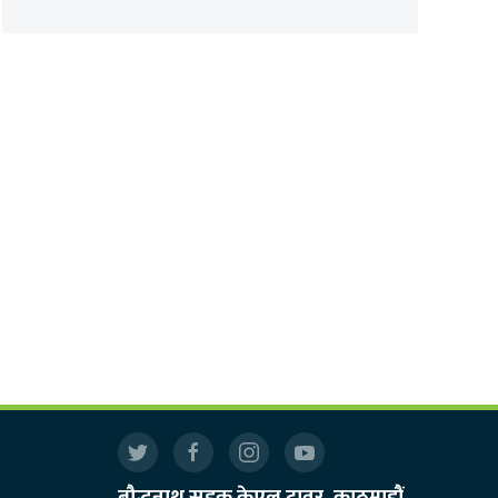
बौद्धनाथ सडक केएल टावर, काठमाडौं