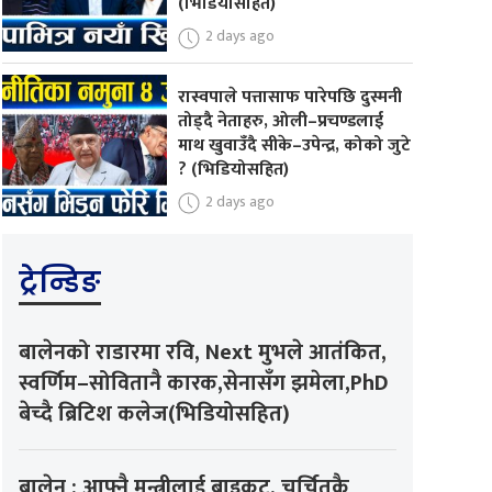
(भिडियोसहित)
2 days ago
रास्वपाले पत्तासाफ पारेपछि दुस्मनी
तोड्दै नेताहरु, ओली–प्रचण्डलाई
माथ खुवाउँदै सीके–उपेन्द्र, कोको जुटे
? (भिडियोसहित)
2 days ago
ट्रेन्डिङ
बालेनको राडारमा रवि, Next मुभले आतंकित,
स्वर्णिम–सोवितानै कारक,सेनासँग झमेला,PhD
बेच्दै ब्रिटिश कलेज(भिडियोसहित)
बालेन : आफ्नै मन्त्रीलाई बाइकट, चर्चितकै