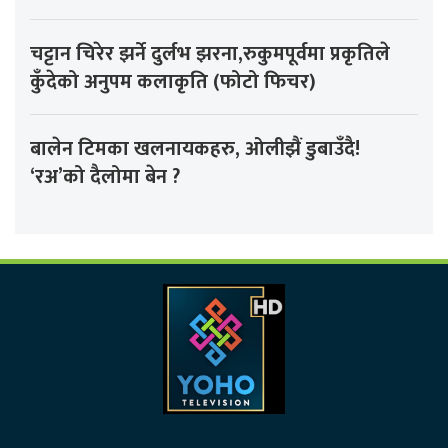
चट्टान चिरेर झर्ने दुर्लभ झरना,रुकुमपूर्वमा प्रकृतिले
कुँदेको अनुपम कलाकृति (फोटो फिचर)
बालेन टिमका खलनायकहरु, ओलीझैं डुबाउँदै!
‘रअ’को दैलोमा बेन ?