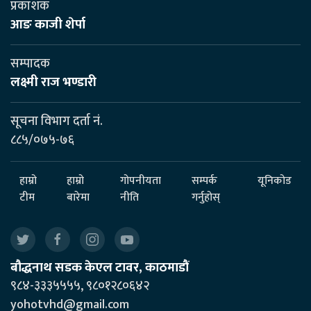
प्रकाशक
आङ काजी शेर्पा
सम्पादक
लक्ष्मी राज भण्डारी
सूचना विभाग दर्ता नं.
८८५/०७५-७६
हाम्रो
हाम्रो
गोपनीयता
सम्पर्क
यूनिकोड
टीम
बारेमा
नीति
गर्नुहोस्
बौद्धनाथ सडक केएल टावर, काठमाडौं
९८४-३३३५५५५, ९८०१२८०६४२
yohotvhd@gmail.com