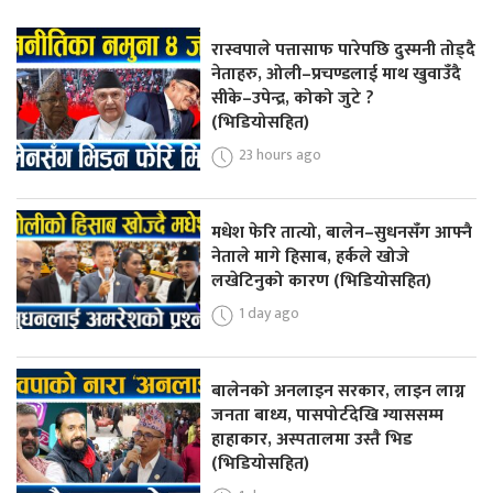
रास्वपाले पत्तासाफ पारेपछि दुस्मनी तोड्दै
नेताहरु, ओली–प्रचण्डलाई माथ खुवाउँदै
सीके–उपेन्द्र, कोको जुटे ?
(भिडियोसहित)
23 hours ago
मधेश फेरि तात्यो, बालेन–सुधनसँग आफ्नै
नेताले मागे हिसाब, हर्कले खोजे
लखेटिनुको कारण (भिडियोसहित)
1 day ago
बालेनको अनलाइन सरकार, लाइन लाग्न
जनता बाध्य, पासपोर्टदेखि ग्याससम्म
हाहाकार, अस्पतालमा उस्तै भिड
(भिडियोसहित)