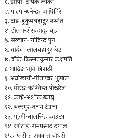
१. झापा- दीपक कार्की
२. पाल्पा-धनेन्द्रराज घिमिरे
३. दाङ-हुकुमबहादुर बस्नेत
४. डोल्पा-शेरबहादुर बुढा
५. सल्यान- गोविन्द पुन
६. बर्दिया-लालबहादुर श्रेष्ठ
७. बॉके-किस्मतकुमार कक्षपति
८. धादिङ-भूमि त्रिपाठी
९. अर्घाखाची-पीताम्बर भुसाल
१०. मोरङ-ऋषिकेश पोखरेल
११. काभ्रे-अशोक ब्याञ्जु
१२. भक्तपुर-बचन देउजा
१३. गुल्मी-बालसिंह काउछा
१४. खोटाङ-रामप्रसाद दंगाल
१५.सप्तरी-ताराकान्त चौधरी