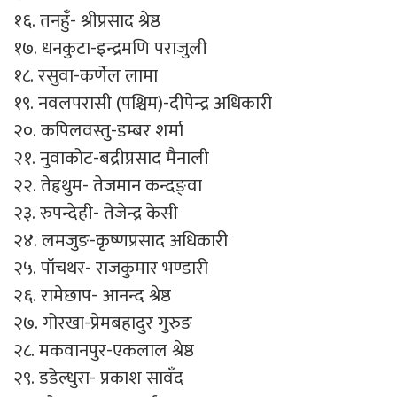
१६. तनहुँ- श्रीप्रसाद श्रेष्ठ
१७. धनकुटा-इन्द्रमणि पराजुली
१८. रसुवा-कर्णेल लामा
१९. नवलपरासी (पश्चिम)-दीपेन्द्र अधिकारी
२०. कपिलवस्तु-डम्बर शर्मा
२१. नुवाकोट-बद्रीप्रसाद मैनाली
२२. तेह्रथुम- तेजमान कन्दङ्वा
२३. रुपन्देही- तेजेन्द्र केसी
२४. लमजुङ-कृष्णप्रसाद अधिकारी
२५. पॉचथर- राजकुमार भण्डारी
२६. रामेछाप- आनन्द श्रेष्ठ
२७. गोरखा-प्रेमबहादुर गुरुङ
२८. मकवानपुर-एकलाल श्रेष्ठ
२९. डडेल्धुरा- प्रकाश सावँद