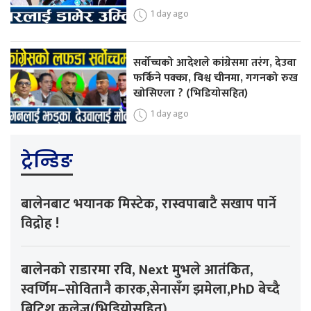
1 day ago
सर्वोच्चको आदेशले कांग्रेसमा तरंग, देउवा
फर्किने पक्का, विश्व चीनमा, गगनको रुख
खोसिएला ? (भिडियोसहित)
1 day ago
ट्रेन्डिङ
बालेनबाट भयानक मिस्टेक, रास्वपाबाटै सखाप पार्ने
विद्रोह !
बालेनको राडारमा रवि, Next मुभले आतंकित,
स्वर्णिम–सोवितानै कारक,सेनासँग झमेला,PhD बेच्दै
ब्रिटिश कलेज(भिडियोसहित)