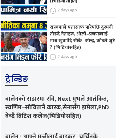
(भिडियोसहित)
2 days ago
रास्वपाले पत्तासाफ पारेपछि दुस्मनी
तोड्दै नेताहरु, ओली–प्रचण्डलाई
माथ खुवाउँदै सीके–उपेन्द्र, कोको जुटे
? (भिडियोसहित)
2 days ago
ट्रेन्डिङ
बालेनको राडारमा रवि, Next मुभले आतंकित,
स्वर्णिम–सोवितानै कारक,सेनासँग झमेला,PhD
बेच्दै ब्रिटिश कलेज(भिडियोसहित)
बालेन : आफ्नै मन्त्रीलाई बाइकट, चर्चितकै