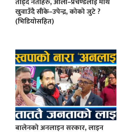
तोड्दै नेताहरु, ओली–प्रचण्डलाई माथ
खुवाउँदै सीके–उपेन्द्र, कोको जुटे ?
(भिडियोसहित)
बालेनको अनलाइन सरकार, लाइन