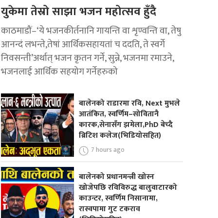
युकेमा तेस्रो साझा भजन महोत्सव हुँदै
काठमाडौं–‘ये भजनकीर्तनानि गायन्ति वा शृण्वन्ति वा, तेषु
आनन्दं लभन्ते,तेषां आर्थिकसहायतां च ददति, ते स्वर्गे
निवसन्ती’अर्थात् भजन कृतन गर्ने, सुन्ने, भजनमा रमाउने,
भजनलाई आर्थिक सहयोग गर्नेहरुको
बालेनको राडारमा रवि, Next मुभले
आतंकित, स्वर्णिम–सोवितानै
कारक,सेनासँग झमेला,PhD बेच्दै
ब्रिटिश कलेज(भिडियोसहित)
7 hours ago
बालेनको प्रधानमन्त्री खोस्न
खोजेपछि रविविरुद्ध बालुवाटारको
काउन्टर, स्वर्णिम निसानामा,
रास्वपामा गुट टकराव