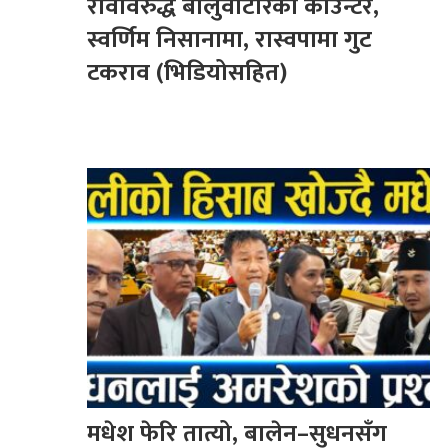
रविविरुद्ध बालुवाटारको काउन्टर,
स्वर्णिम निसानामा, रास्वपामा गुट
टकराव (भिडियोसहित)
मधेश फेरि तात्यो, बालेन–सुधनसँग