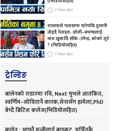
(भिडियोसहित)
2 days ago
रास्वपाले पत्तासाफ पारेपछि दुस्मनी
तोड्दै नेताहरु, ओली–प्रचण्डलाई
माथ खुवाउँदै सीके–उपेन्द्र, कोको जुटे
? (भिडियोसहित)
2 days ago
ट्रेन्डिङ
बालेनको राडारमा रवि, Next मुभले आतंकित,
स्वर्णिम–सोवितानै कारक,सेनासँग झमेला,PhD
बेच्दै ब्रिटिश कलेज(भिडियोसहित)
बालेन : आफ्नै मन्त्रीलाई बाइकट, चर्चितकै