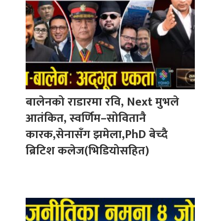
बालेनको राडारमा रवि, Next मुभले
आतंकित, स्वर्णिम–सोवितानै
कारक,सेनासँग झमेला,PhD बेच्दै
ब्रिटिश कलेज(भिडियोसहित)