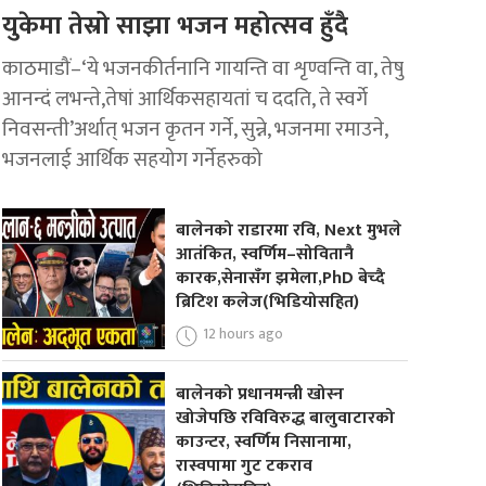
युकेमा तेस्रो साझा भजन महोत्सव हुँदै
काठमाडौं–‘ये भजनकीर्तनानि गायन्ति वा शृण्वन्ति वा, तेषु
आनन्दं लभन्ते,तेषां आर्थिकसहायतां च ददति, ते स्वर्गे
निवसन्ती’अर्थात् भजन कृतन गर्ने, सुन्ने, भजनमा रमाउने,
भजनलाई आर्थिक सहयोग गर्नेहरुको
बालेनको राडारमा रवि, Next मुभले
आतंकित, स्वर्णिम–सोवितानै
कारक,सेनासँग झमेला,PhD बेच्दै
ब्रिटिश कलेज(भिडियोसहित)
12 hours ago
बालेनको प्रधानमन्त्री खोस्न
खोजेपछि रविविरुद्ध बालुवाटारको
काउन्टर, स्वर्णिम निसानामा,
रास्वपामा गुट टकराव