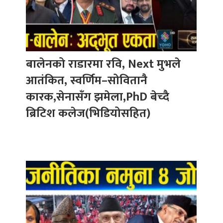
बालेनको राडारमा रवि, Next मुभले
आतंकित, स्वर्णिम–सोवितानै
कारक,सेनासँग झमेला,PhD बेच्दै
ब्रिटिश कलेज(भिडियोसहित)