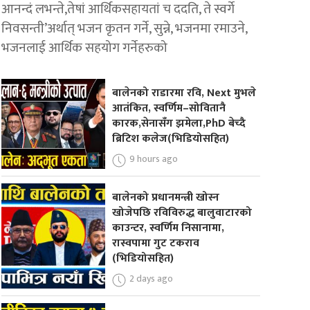
आनन्दं लभन्ते,तेषां आर्थिकसहायतां च ददति, ते स्वर्गे
निवसन्ती’अर्थात् भजन कृतन गर्ने, सुन्ने, भजनमा रमाउने,
भजनलाई आर्थिक सहयोग गर्नेहरुको
बालेनको राडारमा रवि, Next मुभले
आतंकित, स्वर्णिम–सोवितानै
कारक,सेनासँग झमेला,PhD बेच्दै
ब्रिटिश कलेज(भिडियोसहित)
9 hours ago
बालेनको प्रधानमन्त्री खोस्न
खोजेपछि रविविरुद्ध बालुवाटारको
काउन्टर, स्वर्णिम निसानामा,
रास्वपामा गुट टकराव
(भिडियोसहित)
2 days ago