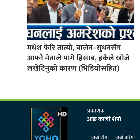
मधेश फेरि तात्यो, बालेन–सुधनसँग
आफ्नै नेताले मागे हिसाब, हर्कले खोजे
लखेटिनुको कारण (भिडियोसहित)
प्रकाशक
आङ काजी शेर्पा
हाम्रो टीम
हाम्रो बारेमा