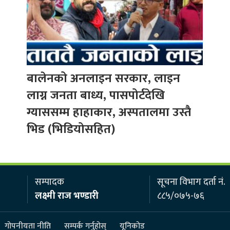
बालेनको अनलाइन सरकार, लाइन
लाग्न जनता बाध्य, पासपोर्टदेखि
ग्याससम्म हाहाकार, अस्पतालमा उस्तै
भिड (भिडियोसहित)
सम्पादक
सूचना विभाग दर्ता नं.
लक्ष्मी राज भण्डारी
८८५/०७५-७६
गोपनीयता नीति
सम्पर्क गर्नुहोस्
यूनिकोड