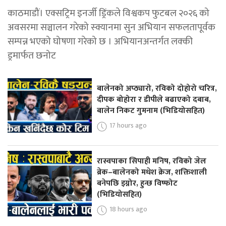
काठमाडौं। एक्सट्रिम इनर्जी ड्रिंकले विश्वकप फुटबल २०२६ को
अवसरमा सञ्चालन गरेको स्क्यानमा सुन अभियान सफलतापूर्वक
सम्पन्न भएको घोषणा गरेको छ । अभियानअन्तर्गत लक्की
ड्रमार्फत छनोट
बालेनको अप्ठ्यारो, रविको दोहोरो चरित्र,
दीपक बोहोरा र डीपीले बढाएको दबाब,
बालेन निकट गुमनाम (भिडियोसहित)
17 hours ago
रास्वपाका सिपाही मनिष, रविको जेल
ब्रेक–बालेनको मधेश क्रेज, शक्तिशाली
बनेपछि इग्नोर, हुन्छ विष्फोट
(भिडियोसहित)
18 hours ago