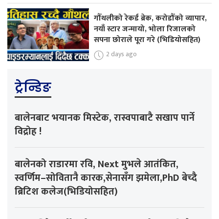
गौँथलीको रेकर्ड ब्रेक, करोडौँको व्यापार,
नयाँ स्टार जन्मायो, भोला रिजालको
सपना छोराले पूरा गरे (भिडियोसहित)
2 days ago
ट्रेन्डिङ
बालेनबाट भयानक मिस्टेक, रास्वपाबाटै सखाप पार्ने
विद्रोह !
बालेनको राडारमा रवि, Next मुभले आतंकित,
स्वर्णिम–सोवितानै कारक,सेनासँग झमेला,PhD बेच्दै
ब्रिटिश कलेज(भिडियोसहित)