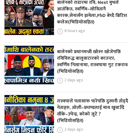
बालेनको राडारमा रवि, Next मुभले
आतंकित, स्वर्णिम–सोवितानै
कारक,सेनासँग झमेला,PhD बेच्दै ब्रिटिश
कलेज(भिडियोसहित)
8 hours ago
बालेनको प्रधानमन्त्री खोस्न खोजेपछि
रविविरुद्ध बालुवाटारको काउन्टर,
स्वर्णिम निसानामा, रास्वपामा गुट टकराव
(भिडियोसहित)
2 days ago
रास्वपाले पत्तासाफ पारेपछि दुस्मनी तोड्दै
नेताहरु, ओली–प्रचण्डलाई माथ खुवाउँदै
सीके–उपेन्द्र, कोको जुटे ?
(भिडियोसहित)
2 days ago