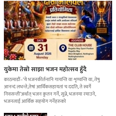
युकेमा तेस्रो साझा भजन महोत्सव हुँदै
काठमाडौं–‘ये भजनकीर्तनानि गायन्ति वा शृण्वन्ति वा, तेषु
आनन्दं लभन्ते,तेषां आर्थिकसहायतां च ददति, ते स्वर्गे
निवसन्ती’अर्थात् भजन कृतन गर्ने, सुन्ने, भजनमा रमाउने,
भजनलाई आर्थिक सहयोग गर्नेहरुको