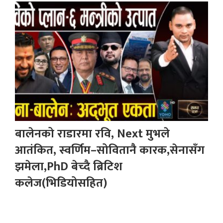
बालेनको राडारमा रवि, Next मुभले
आतंकित, स्वर्णिम–सोवितानै कारक,सेनासँग
झमेला,PhD बेच्दै ब्रिटिश
कलेज(भिडियोसहित)