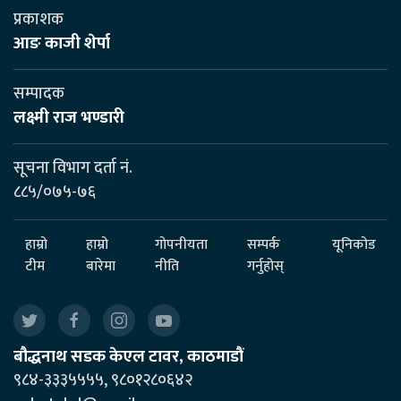
प्रकाशक
आङ काजी शेर्पा
सम्पादक
लक्ष्मी राज भण्डारी
सूचना विभाग दर्ता नं.
८८५/०७५-७६
हाम्रो
हाम्रो
गोपनीयता
सम्पर्क
यूनिकोड
टीम
बारेमा
नीति
गर्नुहोस्
बौद्धनाथ सडक केएल टावर, काठमाडौं
९८४-३३३५५५५, ९८०१२८०६४२