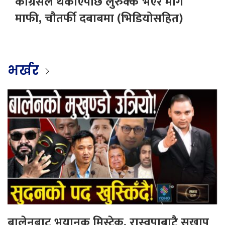
कांग्रेसले थर्काएपछि लुरुक्क भएर मागे
माफी, चौतर्फी दबाबमा (भिडियोसहित)
भर्खर
बालेनबाट भयानक मिस्टेक, रास्वपाबाटै सखाप