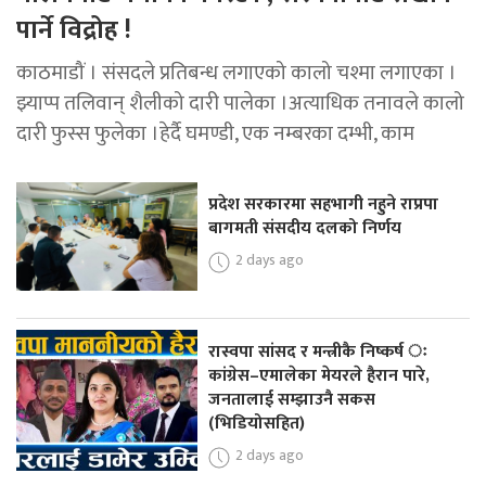
पार्ने विद्रोह !
काठमाडौं । संसदले प्रतिबन्ध लगाएको कालो चश्मा लगाएका ।
झ्याप्प तलिवान् शैलीको दारी पालेका ।अत्याधिक तनावले कालो
दारी फुस्स फुलेका ।हेर्दै घमण्डी, एक नम्बरका दम्भी, काम
प्रदेश सरकारमा सहभागी नहुने राप्रपा
बागमती संसदीय दलको निर्णय
2 days ago
रास्वपा सांसद र मन्त्रीकै निष्कर्ष ः
कांग्रेस–एमालेका मेयरले हैरान पारे,
जनतालाई सम्झाउनै सकस
(भिडियोसहित)
2 days ago