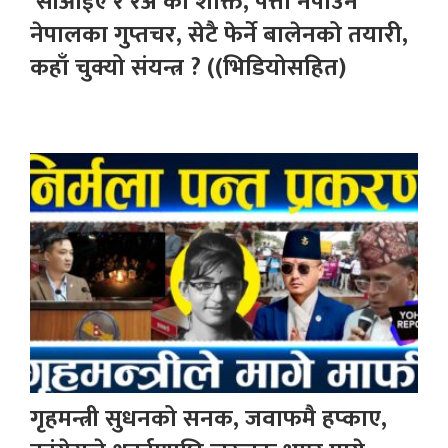
‘सीआईए र रअ’को शक्ति, पत्तो नपाउने
नेपालका गुप्तचर, सेटै फेर्ने बालेनको तयारी,
कहाँ चुक्यो संयन्त्र ? ((भिडियोसहित)
गृहमन्त्री सुधनको सनक, जवाफमै हप्काए,