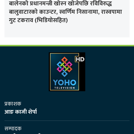
बालेनको प्रधानमन्त्री खोस्न खोजेपछि रविविरुद्ध
बालुवाटारको काउन्टर, स्वर्णिम निसानामा, रास्वपामा
गुट टकराव (भिडियोसहित)
प्रकाशक
आङ काजी शेर्पा
सम्पादक