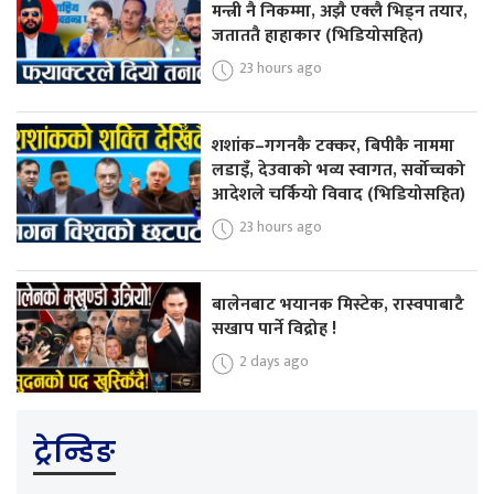
मन्त्री नै निकम्मा, अझै एक्लै भिड्न तयार,
जताततै हाहाकार (भिडियोसहित)
23 hours ago
शशांक–गगनकै टक्कर, बिपीकै नाममा
लडाइँ, देउवाको भव्य स्वागत, सर्वोच्चको
आदेशले चर्कियो विवाद (भिडियोसहित)
23 hours ago
बालेनबाट भयानक मिस्टेक, रास्वपाबाटै
सखाप पार्ने विद्रोह !
2 days ago
ट्रेन्डिङ