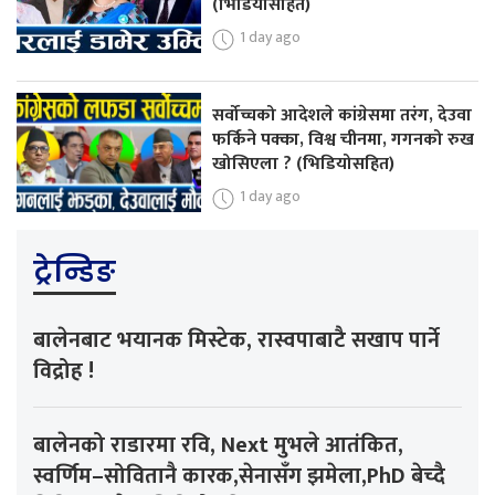
(भिडियोसहित)
1 day ago
सर्वोच्चको आदेशले कांग्रेसमा तरंग, देउवा
फर्किने पक्का, विश्व चीनमा, गगनको रुख
खोसिएला ? (भिडियोसहित)
1 day ago
ट्रेन्डिङ
बालेनबाट भयानक मिस्टेक, रास्वपाबाटै सखाप पार्ने
विद्रोह !
बालेनको राडारमा रवि, Next मुभले आतंकित,
स्वर्णिम–सोवितानै कारक,सेनासँग झमेला,PhD बेच्दै