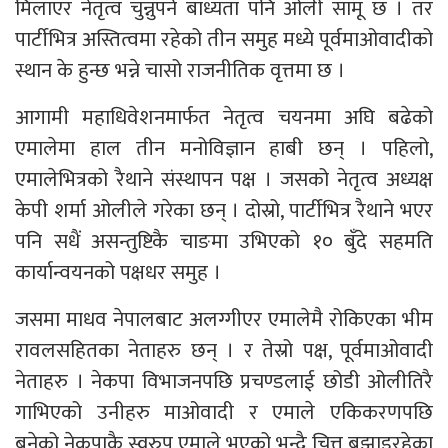
मिलाएर नेतृत्व चुन्नुपर्ने बाध्यता पनि ओली सामू छ । तर
पार्टीभित्र अस्तित्वमा रहेको तीन समुह मध्ये पूर्वमाओवादीको
स्थान के हुन्छ भन्ने चासो राजनीतिक वृत्तमा छ ।
आगामी महाधिवेशनमार्फत नेतृत्व चयनमा अघि बढेको
एमालेमा हाल तीन मनोविज्ञान हाबी छन् । पहिलो,
एमालेभित्रको रैथाने संस्थापन पक्ष । जसको नेतृत्व अध्यक्ष
केपी शर्मा ओलीले गरेका छन् । दोस्रो, पार्टीभित्र रैथाने भएर
पनि सधैं असन्तुष्टिकै चाङमा उभिएको १० बुँदे सहमति
कार्यान्वयनको पक्षधर समुह ।
जसमा माधव नेपालबाट अलग्गीएर एमालेमै रोकिएका भीम
रावलसहितका नेताहरु छन् । र तेस्रो पक्ष, पूर्वमाओवादी
नेताहरु । नेकपा विभाजनपछि प्रचण्डलाई छोडी ओलीतिरै
गाभिएको उनीहरु माओवादी र एमाले एकिकरणपछि
बनेको नेकपाकै स्वरुप एमाले भएको भन्दै चित्त बुझाइरहेका