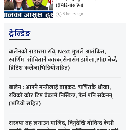
((भिडियोसहित)
9 hours ago
ट्रेन्डिङ
बालेनको राडारमा रवि, Next मुभले आतंकित,
स्वर्णिम–सोवितानै कारक,सेनासँग झमेला,PhD बेच्दै
ब्रिटिश कलेज(भिडियोसहित)
बालेन : आफ्नै मन्त्रीलाई बाइकट, चर्चितकै धोका,
रविको कोर टिम बेकामे निस्किए, फेर्न पनि सकेनन्
(भडियो सहित)
रास्वपा तह लगाउन माजिद, विनुदेखि गोविन्द केसी