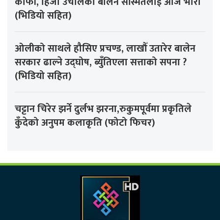
काफी, हिजो उचालेका बालेन सस्मितलाई आज भारी
(भिडियो सहित)
ओलीको साथले हौसिए प्रचण्ड, लाखौँ उतारेर बालेन
सरकार ढाल्ने उद्घोष, ब्युँतिएला सत्ताको सपना ?
(भिडियो सहित)
चट्टान चिरेर झर्ने दुर्लभ झरना,रुकुमपूर्वमा प्रकृतिले
कुँदेको अनुपम कलाकृति (फोटो फिचर)