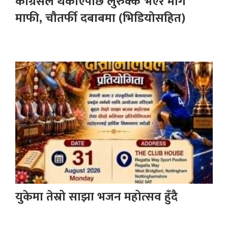
कांग्रेसले थर्काएपछि लुरुक्क भएर मागे
माफी, चौतर्फी दबाबमा (भिडियोसहित)
युकेमा तेस्रो साझा भजन महोत्सव हुँदै