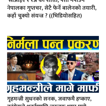
‘सीआईए र रअ’को शक्ति, पत्तो नपाउने
नेपालका गुप्तचर, सेटै फेर्ने बालेनको तयारी,
कहाँ चुक्यो संयन्त्र ? ((भिडियोसहित)
गृहमन्त्री सुधनको सनक, जवाफमै हप्काए,