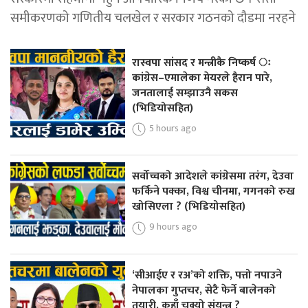
समीकरणको गणितीय चलखेल र सरकार गठनको दौडमा नरहने
रास्वपा सांसद र मन्त्रीकै निष्कर्ष ः
कांग्रेस–एमालेका मेयरले हैरान पारे,
जनतालाई सम्झाउनै सकस
(भिडियोसहित)
5 hours ago
सर्वोच्चको आदेशले कांग्रेसमा तरंग, देउवा
फर्किने पक्का, विश्व चीनमा, गगनको रुख
खोसिएला ? (भिडियोसहित)
9 hours ago
‘सीआईए र रअ’को शक्ति, पत्तो नपाउने
नेपालका गुप्तचर, सेटै फेर्ने बालेनको
तयारी, कहाँ चुक्यो संयन्त्र ?