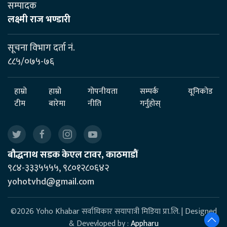
सम्पादक
लक्ष्मी राज भण्डारी
सूचना विभाग दर्ता नं.
८८५/०७५-७६
हाम्रो
हाम्रो
गोपनीयता
सम्पर्क
यूनिकोड
टीम
बारेमा
नीति
गर्नुहोस्
बौद्धनाथ सडक केएल टावर, काठमाडौं
९८४-३३३५५५५, ९८०१२८०६४२
yohotvhd@gmail.com
©2026 Yoho Khabar सर्वाधिकार सयापात्री मिडिया प्रा.लि. | Designed
& Devevloped by :
Appharu