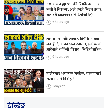
PM बालेन ह्यारेश, रवि टिमकै काउन्टर,
मन्त्री नै निकम्मा, अझै एक्लै भिड्न तयार,
जताततै हाहाकार (भिडियोसहित)
6 hours ago
शशांक–गगनकै टक्कर, बिपीकै नाममा
लडाइँ, देउवाको भव्य स्वागत, सर्वोच्चको
आदेशले चर्कियो विवाद (भिडियोसहित)
6 hours ago
बालेनबाट भयानक मिस्टेक, रास्वपाबाटै
सखाप पार्ने विद्रोह !
1 day ago
ट्रेन्डिङ