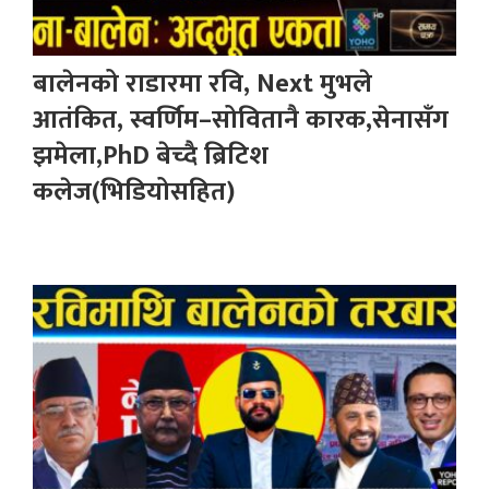
बालेनको राडारमा रवि, Next मुभले
आतंकित, स्वर्णिम–सोवितानै कारक,सेनासँग
झमेला,PhD बेच्दै ब्रिटिश
कलेज(भिडियोसहित)