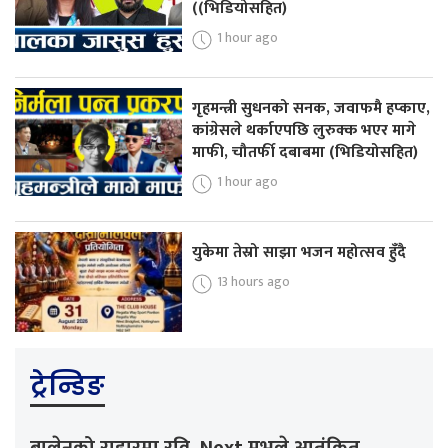
((भिडियोसहित)
1 hour ago
गृहमन्त्री सुधनको सनक, जवाफमै हप्काए,
कांग्रेसले थर्काएपछि लुरुक्क भएर मागे
माफी, चौतर्फी दबाबमा (भिडियोसहित)
1 hour ago
युकेमा तेस्रो साझा भजन महोत्सव हुँदै
13 hours ago
ट्रेन्डिङ
बालेनको राडारमा रवि, Next मुभले आतंकित,