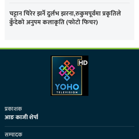
चट्टान चिरेर झर्ने दुर्लभ झरना,रुकुमपूर्वमा प्रकृतिले
कुँदेको अनुपम कलाकृति (फोटो फिचर)
प्रकाशक
आङ काजी शेर्पा
सम्पादक